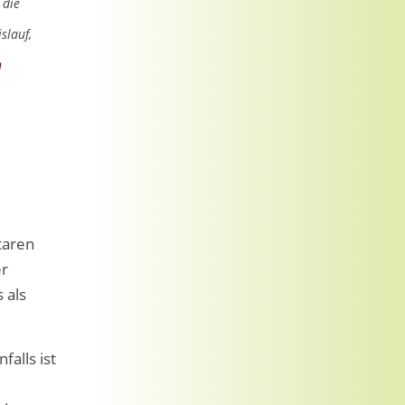
 die
slauf,
n
taren
er
 als
alls ist