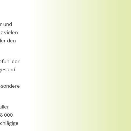
ur und
z vielen
der den
efühl der
gesund.
besondere
aller
58 000
chlägige