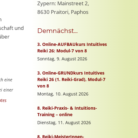
Zypern: Mainstreet 2,
8630 Praitori, Paphos
n
schaft und
Demnächst...
über
ch eine
i einer
btes