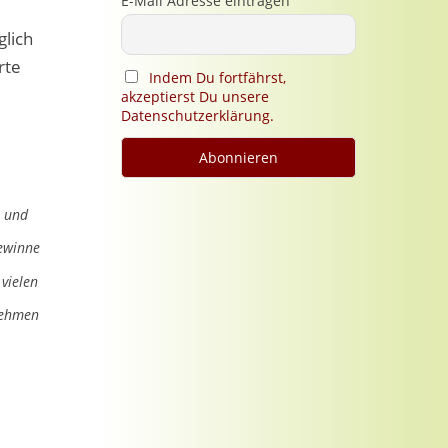
E-Mail Adresse eintragen
glich
rte
Indem Du fortfährst,
akzeptierst Du unsere
Datenschutzerklärung.
r und
gewinne
 vielen
nehmen