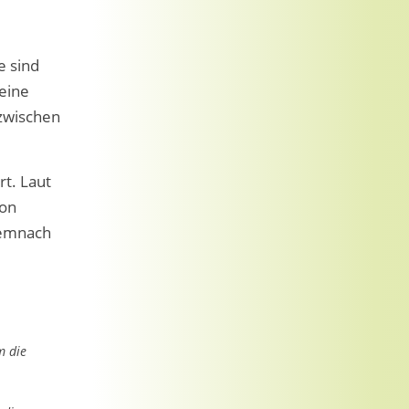
e sind
eine
 zwischen
t. Laut
von
Demnach
m die