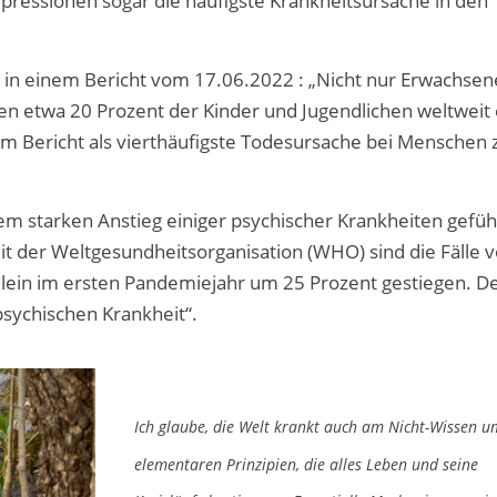
epressionen sogar die häufigste Krankheitsursache in den
 in einem Bericht vom 17.06.2022 : „Nicht nur Erwachsen
 etwa 20 Prozent der Kinder und Jugendlichen weltweit 
em Bericht als vierthäufigste Todesursache bei Menschen
m starken Anstieg einiger psychischer Krankheiten geführ
 der Weltgesundheitsorganisation (WHO) sind die Fälle 
llein im ersten Pandemiejahr um 25 Prozent gestiegen. 
psychischen Krankheit“.
Ich glaube, die Welt krankt auch am Nicht-Wissen u
elementaren Prinzipien, die alles Leben und seine