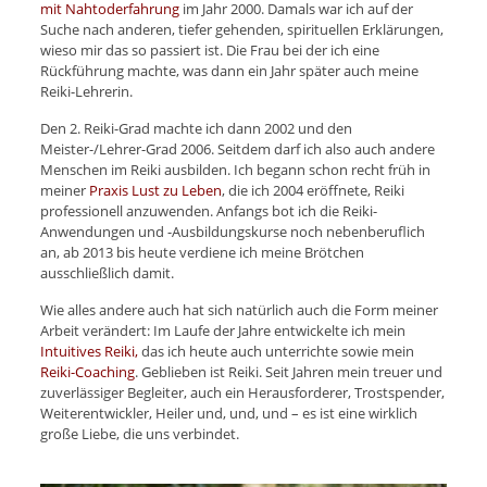
mit Nahtoderfahrung
im Jahr 2000. Damals war ich auf der
Suche nach anderen, tiefer gehenden, spirituellen Erklärungen,
wieso mir das so passiert ist. Die Frau bei der ich eine
Rückführung machte, was dann ein Jahr später auch meine
Reiki-Lehrerin.
Den 2. Reiki-Grad machte ich dann 2002 und den
Meister-/Lehrer-Grad 2006. Seitdem darf ich also auch andere
Menschen im Reiki ausbilden. Ich begann schon recht früh in
meiner
Praxis Lust zu Leben
, die ich 2004 eröffnete, Reiki
professionell anzuwenden. Anfangs bot ich die Reiki-
Anwendungen und -Ausbildungskurse noch nebenberuflich
an, ab 2013 bis heute verdiene ich meine Brötchen
ausschließlich damit.
Wie alles andere auch hat sich natürlich auch die Form meiner
Arbeit verändert: Im Laufe der Jahre entwickelte ich mein
Intuitives Reiki,
das ich heute auch unterrichte sowie mein
Reiki-Coaching
. Geblieben ist Reiki. Seit Jahren mein treuer und
zuverlässiger Begleiter, auch ein Herausforderer, Trostspender,
Weiterentwickler, Heiler und, und, und – es ist eine wirklich
große Liebe, die uns verbindet.