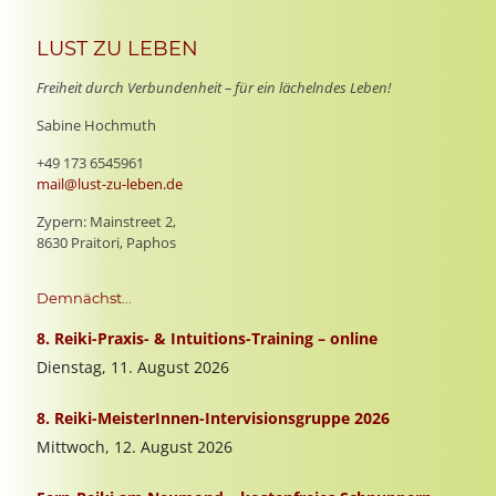
LUST ZU LEBEN
Freiheit durch Verbundenheit – für ein lächelndes Leben!
Sabine Hochmuth
+49 173 6545961
mail@lust-zu-leben.de
Zypern: Mainstreet 2,
8630 Praitori, Paphos
Demnächst...