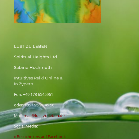
LUST ZU LEBEN
Spiritual Heights Ltd.
Sabine Hochmuth
Intuitives Reiki Online &
in Zypern
Fon:
+49 173 6545961
oder:
+357 95 91 45 56
Mail:
mail@lust-zu-leben.de
Social Media:
» Besuche uns auf Facebook