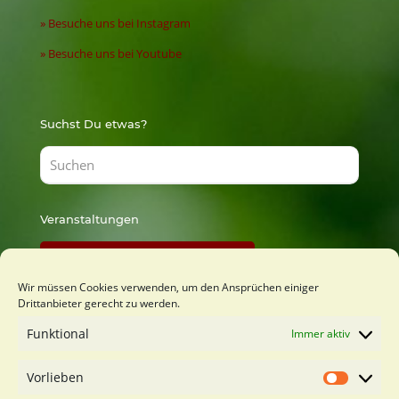
» Besuche uns bei Instagram
» Besuche uns bei Youtube
Suchst Du etwas?
Veranstaltungen
Findest Du bei Lust zu Lernen
Wir müssen Cookies verwenden, um den Ansprüchen einiger
Drittanbieter gerecht zu werden.
Du möchtest mich kennenlernen?
Funktional
Immer aktiv
Kostenfreies Orientierungsgespäch buchen
Vorlieben
Vorliebe