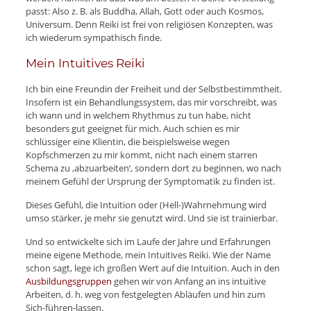
passt: Also z. B. als Buddha, Allah, Gott oder auch Kosmos,
Universum. Denn Reiki ist frei von religiösen Konzepten, was
ich wiederum sympathisch finde.
Mein Intuitives Reiki
Ich bin eine Freundin der Freiheit und der Selbstbestimmtheit.
Insofern ist ein Behandlungssystem, das mir vorschreibt, was
ich wann und in welchem Rhythmus zu tun habe, nicht
besonders gut geeignet für mich. Auch schien es mir
schlüssiger eine Klientin, die beispielsweise wegen
Kopfschmerzen zu mir kommt, nicht nach einem starren
Schema zu ‚abzuarbeiten‘, sondern dort zu beginnen, wo nach
meinem Gefühl der Ursprung der Symptomatik zu finden ist.
Dieses Gefühl, die Intuition oder (Hell-)Wahrnehmung wird
umso stärker, je mehr sie genutzt wird. Und sie ist trainierbar.
Und so entwickelte sich im Laufe der Jahre und Erfahrungen
meine eigene Methode, mein Intuitives Reiki. Wie der Name
schon sagt, lege ich großen Wert auf die Intuition. Auch in den
Ausbildungsgruppen
gehen wir von Anfang an ins intuitive
Arbeiten, d. h. weg von festgelegten Abläufen und hin zum
Sich-führen-lassen.