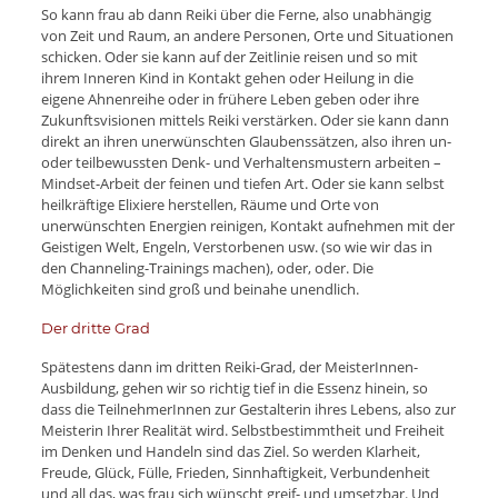
So kann frau ab dann Reiki über die Ferne, also unabhängig
von Zeit und Raum, an andere Personen, Orte und Situationen
schicken. Oder sie kann auf der Zeitlinie reisen und so mit
ihrem Inneren Kind in Kontakt gehen oder Heilung in die
eigene Ahnenreihe oder in frühere Leben geben oder ihre
Zukunftsvisionen mittels Reiki verstärken. Oder sie kann dann
direkt an ihren unerwünschten Glaubenssätzen, also ihren un-
oder teilbewussten Denk- und Verhaltensmustern arbeiten –
Mindset-Arbeit der feinen und tiefen Art. Oder sie kann selbst
heilkräftige Elixiere herstellen, Räume und Orte von
unerwünschten Energien reinigen, Kontakt aufnehmen mit der
Geistigen Welt, Engeln, Verstorbenen usw. (so wie wir das in
den Channeling-Trainings machen), oder, oder. Die
Möglichkeiten sind groß und beinahe unendlich.
Der dritte Grad
Spätestens dann im dritten Reiki-Grad, der MeisterInnen-
Ausbildung, gehen wir so richtig tief in die Essenz hinein, so
dass die TeilnehmerInnen zur Gestalterin ihres Lebens, also zur
Meisterin Ihrer Realität wird. Selbstbestimmtheit und Freiheit
im Denken und Handeln sind das Ziel. So werden Klarheit,
Freude, Glück, Fülle, Frieden, Sinnhaftigkeit, Verbundenheit
und all das, was frau sich wünscht greif- und umsetzbar. Und