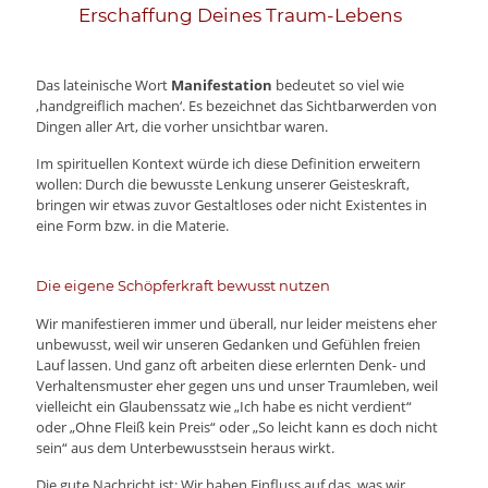
Erschaffung Deines Traum-Lebens
Das lateinische Wort
Manifestation
bedeutet so viel wie
‚handgreiflich machen‘. Es bezeichnet das Sichtbarwerden von
Dingen aller Art, die vorher unsichtbar waren.
Im spirituellen Kontext würde ich diese Definition erweitern
wollen: Durch die bewusste Lenkung unserer Geisteskraft,
bringen wir etwas zuvor Gestaltloses oder nicht Existentes in
eine Form bzw. in die Materie.
Die eigene Schöpferkraft bewusst nutzen
Wir manifestieren immer und überall, nur leider meistens eher
unbewusst, weil wir unseren Gedanken und Gefühlen freien
Lauf lassen. Und ganz oft arbeiten diese erlernten Denk- und
Verhaltensmuster eher gegen uns und unser Traumleben, weil
vielleicht ein Glaubenssatz wie „Ich habe es nicht verdient“
oder „Ohne Fleiß kein Preis“ oder „So leicht kann es doch nicht
sein“ aus dem Unterbewusstsein heraus wirkt.
Die gute Nachricht ist: Wir haben Einfluss auf das, was wir