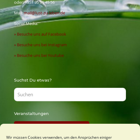
oder:
+357 95 91 45 56
Mail:
mail@lust-zu-leben.de
Social Media:
» Besuche uns auf Facebook
» Besuche uns bei Instagram
» Besuche uns bei Youtube
Suchst Du etwas?
Veranstaltungen
Findest Du bei Lust zu Lernen
Wir müssen Cookies verwenden, um den Ansprüchen einiger