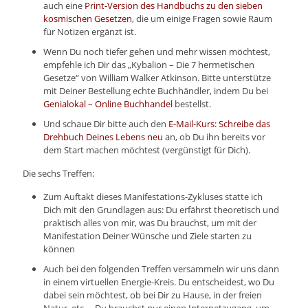
auch eine
Print-Version des Handbuchs zu den sieben
kosmischen Gesetzen
, die um einige Fragen sowie Raum
für Notizen ergänzt ist.
Wenn Du noch tiefer gehen und mehr wissen möchtest,
empfehle ich Dir das „Kybalion – Die 7 hermetischen
Gesetze“ von William Walker Atkinson. Bitte unterstütze
mit Deiner Bestellung echte Buchhändler, indem Du bei
Genialokal – Online Buchhandel
bestellst.
Und schaue Dir bitte auch den
E-Mail-Kurs: Schreibe das
Drehbuch Deines Lebens neu
an, ob Du ihn bereits vor
dem Start machen möchtest (vergünstigt für Dich).
Die sechs Treffen:
Zum Auftakt dieses Manifestations-Zykluses statte ich
Dich mit den Grundlagen aus: Du erfährst theoretisch und
praktisch alles von mir, was Du brauchst, um mit der
Manifestation Deiner Wünsche und Ziele starten zu
können
Auch bei den folgenden Treffen versammeln wir uns dann
in einem virtuellen Energie-Kreis. Du entscheidest, wo Du
dabei sein möchtest, ob bei Dir zu Hause, in der freien
Natur, etc. – Du brauchst nur einen Internetzugang, um