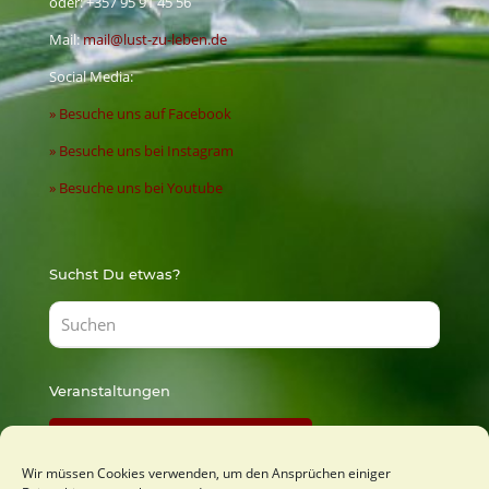
oder:
+357 95 91 45 56
Mail:
mail@lust-zu-leben.de
Social Media:
» Besuche uns auf Facebook
» Besuche uns bei Instagram
» Besuche uns bei Youtube
Suchst Du etwas?
Veranstaltungen
Findest Du bei Lust zu Lernen
Wir müssen Cookies verwenden, um den Ansprüchen einiger