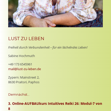
LUST ZU LEBEN
Freiheit durch Verbundenheit – für ein lächelndes Leben!
Sabine Hochmuth
+49 173 6545961
mail@lust-zu-leben.de
Zypern: Mainstreet 2,
8630 Praitori, Paphos
Demnächst...