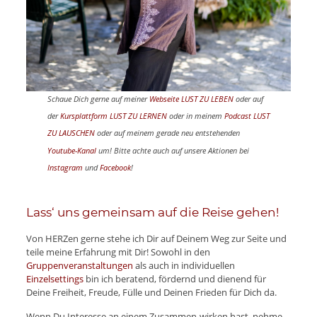
Schaue Dich gerne auf meiner
Webseite LUST ZU LEBEN
oder auf
der
Kursplattform LUST ZU LERNEN
oder in meinem
Podcast LUST
ZU LAUSCHEN
oder auf meinem gerade neu entstehenden
Youtube-Kanal
um! Bitte achte auch auf unsere Aktionen bei
Instagram
und
Facebook
!
Lass‘ uns gemeinsam auf die Reise gehen!
Von HERZen gerne stehe ich Dir auf Deinem Weg zur Seite und
teile meine Erfahrung mit Dir! Sowohl in den
Gruppenveranstaltungen
als auch in individuellen
Einzelsettings
bin ich beratend, fördernd und dienend für
Deine Freiheit, Freude, Fülle und Deinen Frieden für Dich da.
Wenn Du Interesse an einem Zusammen-wirken hast, nehme