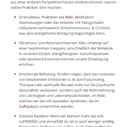
aus einer anderen Perspektive heraus erklären können, warum
solche Praktiken Sinn machen:
Stressabbau: Praktiken wie
Reiki
, Meditation,
Atemübungen oder das Arbeiten mit Klangschalen
reduzieren nachweislich Stresshormone (z. B. Cortisol),
was eine energetische Reinigung begünstigen kann.
Vibrations- und Resonanztheorien: Alles schwingt auf
einer bestimmten Frequenz, einschließlich der Moleküle
in unserem Körper. Klangtherapien, Naturfrequenzen
oder positive Emotionen können unsere Schwingung
erhöhen.
Emotionale Befreiung: Studien zeigen, dass das Loslassen
von belastenden Emotionen (z. B. durch Journaling,
Therapie oder spirituelle Rituale) nicht nur die psychische
Gesundheit verbessert, sondern auch die Wahrnehmung
von Leichtigkeit und Lebensfreude fördert. Im Reiki
machen wir das mit speziellen Symbolen, die im
Aufbaukurs
unterrichtet werden.
Stärkere Resilienz: Wenn ein Mensch mehr bei sich,
zuFRIEDEN und sinnerfüllt ist, ist er auch weniger anfällig
für negative Einflüsse von außen. Auch dabei helfen die