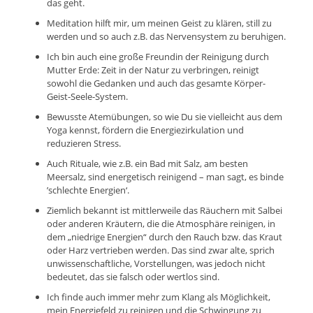
das geht.
Meditation hilft mir, um meinen Geist zu klären, still zu
werden und so auch z.B. das Nervensystem zu beruhigen.
Ich bin auch eine große Freundin der Reinigung durch
Mutter Erde: Zeit in der Natur zu verbringen, reinigt
sowohl die Gedanken und auch das gesamte Körper-
Geist-Seele-System.
Bewusste Atemübungen, so wie Du sie vielleicht aus dem
Yoga kennst, fördern die Energiezirkulation und
reduzieren Stress.
Auch Rituale, wie z.B. ein Bad mit Salz, am besten
Meersalz, sind energetisch reinigend – man sagt, es binde
’schlechte Energien‘.
Ziemlich bekannt ist mittlerweile das Räuchern mit Salbei
oder anderen Kräutern, die die Atmosphäre reinigen, in
dem „niedrige Energien“ durch den Rauch bzw. das Kraut
oder Harz vertrieben werden. Das sind zwar alte, sprich
unwissenschaftliche, Vorstellungen, was jedoch nicht
bedeutet, das sie falsch oder wertlos sind.
Ich finde auch immer mehr zum Klang als Möglichkeit,
mein Energiefeld zu reinigen und die Schwingung zu