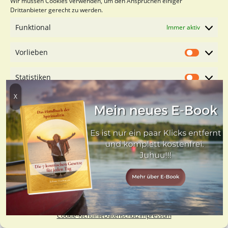
Wir müssen Cookies verwenden, um den Ansprüchen einiger
Drittanbieter gerecht zu werden.
Ich freue mich auf Dich und unsere Verbundenheit, Du
Funktional
Immer aktiv
wundervolles Wesen des Lichts.
HERZliche Grüße aus den
zyprischen Bergen sendet Dir
Deine Sabine
Vorlieben
Vorliebe
Statistiken
Statistik
Marketing
Marketin
Dienste verwalten
Cookies akzeptieren
Nur funktionale Cookies
Einstellungen speichern
Cookie-Richtlinie
Datenschutz
Impressum