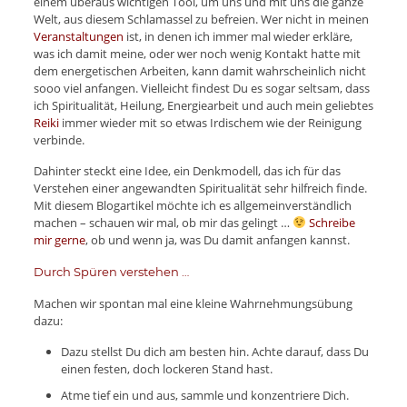
einem überaus wichtigen Tool, um uns und mit uns die ganze
Welt, aus diesem Schlamassel zu befreien. Wer nicht in meinen
Veranstaltungen
ist, in denen ich immer mal wieder erkläre,
was ich damit meine, oder wer noch wenig Kontakt hatte mit
dem energetischen Arbeiten, kann damit wahrscheinlich nicht
sooo viel anfangen. Vielleicht findest Du es sogar seltsam, dass
ich Spiritualität, Heilung, Energiearbeit und auch mein geliebtes
Reiki
immer wieder mit so etwas Irdischem wie der Reinigung
verbinde.
Dahinter steckt eine Idee, ein Denkmodell, das ich für das
Verstehen einer angewandten Spiritualität sehr hilfreich finde.
Mit diesem Blogartikel möchte ich es allgemeinverständlich
machen – schauen wir mal, ob mir das gelingt …
Schreibe
mir gerne
, ob und wenn ja, was Du damit anfangen kannst.
Durch Spüren verstehen …
Machen wir spontan mal eine kleine Wahrnehmungsübung
dazu:
Dazu stellst Du dich am besten hin. Achte darauf, dass Du
einen festen, doch lockeren Stand hast.
Atme tief ein und aus, sammle und konzentriere Dich.