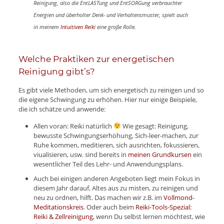
Reinigung, also die EntLASTung und EntSORGung verbrauchter
Energien und überholter Denk- und Verhaltensmuster, spielt auch
in meinem
Intuitiven Reiki
eine große Rolle.
Welche Praktiken zur energetischen
Reinigung gibt’s?
Es gibt viele Methoden, um sich energetisch zu reinigen und so
die eigene Schwingung zu erhöhen. Hier nur einige Beispiele,
die ich schätze und anwende:
Allen voran: Reiki natürlich
Wie gesagt: Reinigung,
bewusste Schwingungserhöhung, Sich-leer-machen, zur
Ruhe kommen, meditieren, sich ausrichten, fokussieren,
viualisieren, usw. sind bereits in
meinen Grundkursen
ein
wesentlicher Teil des Lehr- und Anwendungsplans.
Auch bei einigen anderen Angeboten liegt mein Fokus in
diesem Jahr darauf, Altes aus zu misten, zu reinigen und
neu zu ordnen, hilft. Das machen wir z.B. im
Vollmond-
Meditationskreis
. Oder auch beim
Reiki-Tools-Spezial:
Reiki & Zellreinigung
, wenn Du selbst lernen möchtest, wie