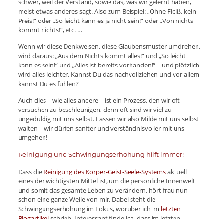
schwer, weil der Verstand, sowie das, was wir gelernt haben,
meist etwas anderes sagt. Also zum Beispiel: „Ohne Fleiß, kein
Preis!“ oder „So leicht kann es ja nicht sein!“ oder „Von nichts
kommt nichts!“, etc. …
Wenn wir diese Denkweisen, diese Glaubensmuster umdrehen,
wird daraus: „Aus dem Nichts kommt alles!“ und „So leicht
kann es sein!“ und „Alles ist bereits vorhanden!“ – und plötzlich
wird alles leichter. Kannst Du das nachvollziehen und vor allem
kannst Du es fühlen?
Auch dies – wie alles andere – ist ein Prozess, den wir oft
versuchen zu beschleunigen, denn oft sind wir viel zu
ungeduldig mit uns selbst. Lassen wir also Milde mit uns selbst
walten – wir dürfen sanfter und verständnisvoller mit uns
umgehen!
Reinigung und Schwingungserhöhung hilft immer!
Dass die
Reinigung des Körper-Geist-Seele-Systems
aktuell
eines der wichtigsten Mittel ist, um die persönliche Innenwelt
und somit das gesamte Leben zu verändern, hört frau nun
schon eine ganze Weile von mir. Dabei steht die
Schwingungserhöhung im Fokus, worüber ich im
letzten
Blogartikel
schrieb. Interessant finde ich, dass im letzten