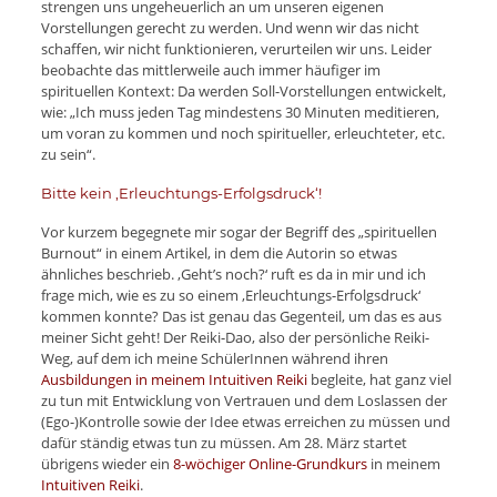
strengen uns ungeheuerlich an um unseren eigenen
Vorstellungen gerecht zu werden. Und wenn wir das nicht
schaffen, wir nicht funktionieren, verurteilen wir uns. Leider
beobachte das mittlerweile auch immer häufiger im
spirituellen Kontext: Da werden Soll-Vorstellungen entwickelt,
wie: „Ich muss jeden Tag mindestens 30 Minuten meditieren,
um voran zu kommen und noch spiritueller, erleuchteter, etc.
zu sein“.
Bitte kein ‚Erleuchtungs-Erfolgsdruck‘!
Vor kurzem begegnete mir sogar der Begriff des „spirituellen
Burnout“ in einem Artikel, in dem die Autorin so etwas
ähnliches beschrieb. ‚Geht’s noch?‘ ruft es da in mir und ich
frage mich, wie es zu so einem ‚Erleuchtungs-Erfolgsdruck‘
kommen konnte? Das ist genau das Gegenteil, um das es aus
meiner Sicht geht! Der Reiki-Dao, also der persönliche Reiki-
Weg, auf dem ich meine SchülerInnen während ihren
Ausbildungen in meinem Intuitiven Reiki
begleite, hat ganz viel
zu tun mit Entwicklung von Vertrauen und dem Loslassen der
(Ego-)Kontrolle sowie der Idee etwas erreichen zu müssen und
dafür ständig etwas tun zu müssen. Am 28. März startet
übrigens wieder ein
8-wöchiger Online-Grundkurs
in meinem
Intuitiven Reiki
.