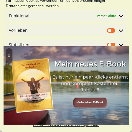
Wir müssen Cookies verwenden, um den Ansprüchen einiger
Drittanbieter gerecht zu werden.
Funktional
Immer aktiv
Verwandte Beiträge
Vorlieben
Vorliebe
Statistiken
Statistik
Marketing
Marketin
Dienste verwalten
Cookies akzeptieren
Resonanz statt Reaktion
Nur funktionale Cookies
Mehr erfahren
Einstellungen speichern
Cookie-Richtlinie
Datenschutz
Impressum