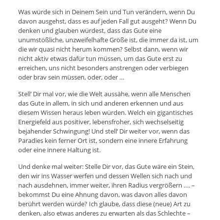
Was würde sich in Deinem Sein und Tun verändern, wenn Du
davon ausgehst, dass es auf jeden Fall gut ausgeht? Wenn Du
denken und glauben würdest, dass das Gute eine
unumstößliche, unzweifelhafte Größe ist, die immer da ist, um
die wir quasi nicht herum kommen? Selbst dann, wenn wir
nicht aktiv etwas dafür tun müssen, um das Gute erst zu
erreichen, uns nicht besonders anstrengen oder verbiegen
oder brav sein müssen, oder, oder …
Stell‘ Dir mal vor, wie die Welt aussähe, wenn alle Menschen
das Gute in allem, in sich und anderen erkennen und aus
diesem Wissen heraus leben würden. Welch ein gigantisches
Energiefeld aus positiver, lebensfroher, sich wechselseitig
bejahender Schwingung! Und stell‘ Dir weiter vor, wenn das
Paradies kein ferner Ort ist, sondern eine innere Erfahrung
oder eine innere Haltung ist.
Und denke mal weiter: Stelle Dir vor, das Gute wäre ein Stein,
den wir ins Wasser werfen und dessen Wellen sich nach und
nach ausdehnen, immer weiter, ihren Radius vergrößern …. –
bekommst Du eine Ahnung davon, was davon alles davon
berührt werden würde? Ich glaube, dass diese (neue) Art zu
denken, also etwas anderes zu erwarten als das Schlechte –