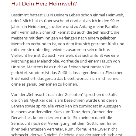
Hat Dein Herz Heimweh?
Bestimmt hattest Du in Deinem Leben schon einmal Heimweh,
oder? Mich hat es überraschend erwischt als ich in den 90-er-
Jahren in Heidelberg studierte und zu Anfang meine Familie
sehr vermisste. Sicherlich kennst Du auch die Sehnsucht, die
meistens mit dem innigen Verlangen nach einem geliebten
Menschen verbunden ist, von dem frau sich getrennt fühlt und
mit dem sie unbedingt wieder zusammen sein möchte.
Vielleicht kennst Du auch Fernweh, das sich anfühlt wie eine
Mischung aus Melancholie, Vorfreude und einem Hauch von
Unruhe. Meistens ist es nicht auf einen bestimmten Ort
gerichtet, sondern ist das Gefühl, dass irgendwo ein ‚Fleckchen
Erde‘ existiert, das genau das bietet, wonach ich mich sehne,
ohne es genau benennen zu können.
Von der „Sehnsucht nach der Geliebten“ sprechen die Sufis –
die ich als Mystiker des Islam bezeichnen würde und deren
Lehren sowie spirituelle Praktiken ich zumindest in Auszügen
in einem wundervollen Kurs zum Tanz, dem „Drehen der
Derwische“, kennen lernen durfte. Sie meinem damit die
Sehnsucht nach der Vereinigung mit dem Göttlichen. Einer
ihrer bekanntesten Vertreter, Rumi, formulierte: „Wer nicht
schmeckt, der weiß nicht“. Er lehrte, dass der Mensch sich erst