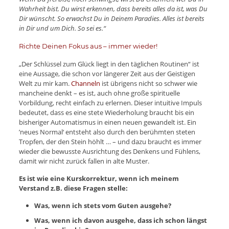
Wahrheit bist. Du wirst erkennen, dass bereits alles da ist, was Du
Dir wünscht. So erwachst Du in Deinem Paradies. Alles ist bereits
in Dir und um Dich. So sei es.“
Richte Deinen Fokus aus – immer wieder!
„Der Schlüssel zum Glück liegt in den täglichen Routinen“ ist
eine Aussage, die schon vor längerer Zeit aus der Geistigen
Welt zu mir kam.
Channeln
ist übrigens nicht so schwer wie
mancheine denkt – es ist, auch ohne große spirituelle
Vorbildung, recht einfach zu erlernen. Dieser intuitive Impuls
bedeutet, dass es eine stete Wiederholung braucht bis ein
bisheriger Automatismus in einen neuen gewandelt ist. Ein
’neues Normal‘ entsteht also durch den berühmten steten
Tropfen, der den Stein höhlt … – und dazu braucht es immer
wieder die bewusste Ausrichtung des Denkens und Fühlens,
damit wir nicht zurück fallen in alte Muster.
Es ist wie eine Kurskorrektur, wenn ich meinem
Verstand z.B. diese Fragen stelle:
Was, wenn ich stets vom Guten ausgehe?
Was, wenn ich davon ausgehe, dass ich schon längst