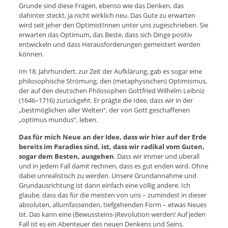
Grunde sind diese Fragen, ebenso wie das Denken, das
dahinter steckt, ja nicht wirklich neu. Das Gute zu erwarten
wird seit jeher den OptimistInnen unter uns zugeschrieben. Sie
erwarten das Optimum, das Beste, dass sich Dinge positiv
entwickeln und dass Herausforderungen gemeistert werden
können.
Im 18. Jahrhundert, zur Zeit der Aufklärung, gab es sogar eine
philosophische Strömung, den (metaphysischen) Optimismus,
der auf den deutschen Philosophen Gottfried Wilhelm Leibniz
(1646–1716) zurückgeht. Er prägte die Idee, dass wir in der
„bestmöglichen aller Welten“, der von Gott geschaffenen
„optimus mundus“, leben.
Das für mich Neue an der Idee, dass wir hier auf der Erde
bereits im Paradies sind, ist, dass wir radikal vom Guten,
sogar dem Besten, ausgehen
. Dass wir immer und überall
und in jedem Fall damit rechnen, dass es gut enden wird. Ohne
dabei unrealistisch zu werden. Unsere Grundannahme und
Grundausrichtung ist dann einfach eine völlig andere. Ich
glaube, dass das für die meisten von uns – zumindest in dieser
absoluten, allumfassenden, tiefgehenden Form – etwas Neues
ist. Das kann eine (Bewussteins-)Revolution werden! Auf jeden
Fall ist es ein Abenteuer des neuen Denkens und Seins.