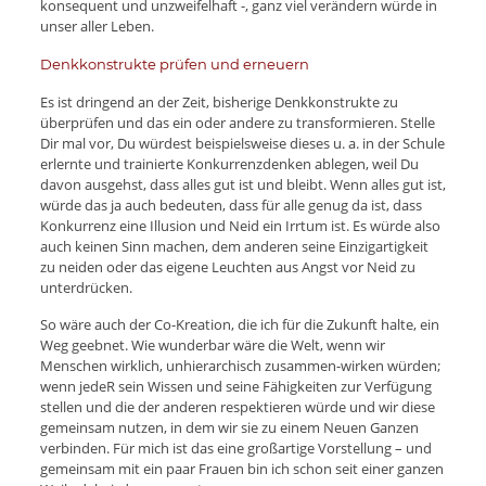
konsequent und unzweifelhaft -, ganz viel verändern würde in
unser aller Leben.
Denkkonstrukte prüfen und erneuern
Es ist dringend an der Zeit, bisherige Denkkonstrukte zu
überprüfen und das ein oder andere zu transformieren. Stelle
Dir mal vor, Du würdest beispielsweise dieses u. a. in der Schule
erlernte und trainierte Konkurrenzdenken ablegen, weil Du
davon ausgehst, dass alles gut ist und bleibt. Wenn alles gut ist,
würde das ja auch bedeuten, dass für alle genug da ist, dass
Konkurrenz eine Illusion und Neid ein Irrtum ist. Es würde also
auch keinen Sinn machen, dem anderen seine Einzigartigkeit
zu neiden oder das eigene Leuchten aus Angst vor Neid zu
unterdrücken.
So wäre auch der Co-Kreation, die ich für die Zukunft halte, ein
Weg geebnet. Wie wunderbar wäre die Welt, wenn wir
Menschen wirklich, unhierarchisch zusammen-wirken würden;
wenn jedeR sein Wissen und seine Fähigkeiten zur Verfügung
stellen und die der anderen respektieren würde und wir diese
gemeinsam nutzen, in dem wir sie zu einem Neuen Ganzen
verbinden. Für mich ist das eine großartige Vorstellung – und
gemeinsam mit ein paar Frauen bin ich schon seit einer ganzen