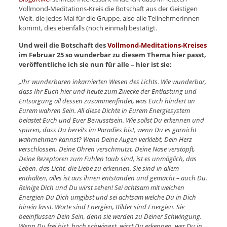
Vollmond-Meditations-Kreis die Botschaft aus der Geistigen
Welt, die jedes Mal für die Gruppe, also alle TeilnehmerInnen
kommt, dies ebenfalls (noch einmal) bestätigt.
Und weil die Botschaft des
Vollmond-Meditations-Kreises
im Februar 25 so wunderbar zu diesem Thema hier passt,
veröffentliche ich sie nun für alle – hier ist sie:
„Ihr wunderbaren inkarnierten Wesen des Lichts. Wie wunderbar,
dass Ihr Euch hier und heute zum Zwecke der Entlastung und
Entsorgung all dessen zusammenfindet, was Euch hindert an
Eurem wahren Sein. All diese Dichte in Eurem Energiesystem
belastet Euch und Euer Bewusstsein. Wie sollst Du erkennen und
spüren, dass Du bereits im Paradies bist, wenn Du es garnicht
wahrnehmen kannst? Wenn Deine Augen verklebt, Dein Herz
verschlossen, Deine Ohren verschmutzt, Deine Nase verstopft,
Deine Rezeptoren zum Fühlen taub sind, ist es unmöglich, das
Leben, das Licht, die Liebe zu erkennen. Sie sind in allem
enthalten, alles ist aus ihnen entstanden und gemacht – auch Du.
Reinige Dich und Du wirst sehen! Sei achtsam mit welchen
Energien Du Dich umgibst und sei achtsam welche Du in Dich
hinein lässt. Worte sind Energien, Bilder sind Energien. Sie
beeinflussen Dein Sein, denn sie werden zu Deiner Schwingung.
Wenn Du frei bist, hoch schwingst, wirst Du erkennen, wer Du in