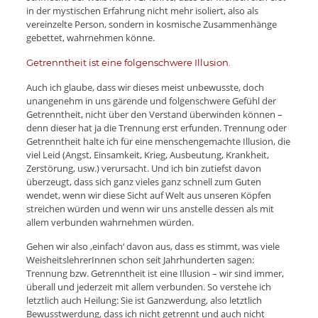
in der mystischen Erfahrung nicht mehr isoliert, also als
vereinzelte Person, sondern in kosmische Zusammenhänge
gebettet, wahrnehmen könne.
Getrenntheit ist eine folgenschwere Illusion.
Auch ich glaube, dass wir dieses meist unbewusste, doch
unangenehm in uns gärende und folgenschwere Gefühl der
Getrenntheit, nicht über den Verstand überwinden können –
denn dieser hat ja die Trennung erst erfunden. Trennung oder
Getrenntheit halte ich für eine menschengemachte Illusion, die
viel Leid (Angst, Einsamkeit, Krieg, Ausbeutung, Krankheit,
Zerstörung, usw.) verursacht. Und ich bin zutiefst davon
überzeugt, dass sich ganz vieles ganz schnell zum Guten
wendet, wenn wir diese Sicht auf Welt aus unseren Köpfen
streichen würden und wenn wir uns anstelle dessen als mit
allem verbunden wahrnehmen würden.
Gehen wir also ‚einfach‘ davon aus, dass es stimmt, was viele
WeisheitslehrerInnen schon seit Jahrhunderten sagen:
Trennung bzw. Getrenntheit ist eine Illusion – wir sind immer,
überall und jederzeit mit allem verbunden. So verstehe ich
letztlich auch Heilung: Sie ist Ganzwerdung, also letztlich
Bewusstwerdung, dass ich nicht getrennt und auch nicht