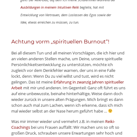
Ausbildungen in meinem Intuitiven Reiki
begleite, hat mit
Entwicklung von Vertrauen, dem Loslassen des Egos sowie der
Idee, etwas erreichen zu müssen, zu tun.
Achtung vorm „spirituellen Burnout“!
Bei all diesem Tun und all meinen Vorschlägen, die ich hier und
an vielen anderen Stellen mache, um Deine, unsere spirituelle
Persönlichkeitsentwicklung zu unterstützen, möchte ich
zugleich vor dem Denkfehler warnen, der uns in eine Falle
lockt, denn: Wenn Du zu viel willst und tust, wird es nicht
gelingen. Das ist meine
Erfahrung in zwanzig Jahren spiritueller
Arbeit
mit mir und anderen. Im Gegenteil: Ganz oft führt es uns
auf eine unbewusste, beinahe hinterhältige, Weise dann doch
wieder zurück in unsere alten Prägungen. Mich bringt es dann
schon auch mal zum Lachen, wenn ich erkenne, dass ich mich
mal wieder selbst an der Nase herum geführt habe …
Was mir immer wieder und vermehrt z.B. in meinen
Reiki-
Coachings
bei uns Frauen auffällt: Wir machen uns so oft so
großen Druck, schrauben unsere Erwartungen sehr hoch und