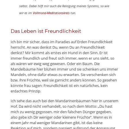
selbst. Dabei hilft mir auch die Reinigung meines Systems, so wie
wir es im
Vollmond-Meditationskreis
tun.
Das Leben ist Freundlichkeit
Ich bin mir sicher, dass im Paradies auf Erden Freundlichkeit
herrscht. An was denkst Du, wenn Du an Freundlichkeit
denkst? Mir kommt als erstes ein Hund in den Sinn. Er ist
immer freundlich und freut sich immer, wenn er uns sieht, so
als wären wir ewig weg gewesen. Oder ein Baum. Die
Mandelbäume hier blühen immer und sie schenken uns immer
Mandeln, ohne dafür etwas zu erwarten. Sie verschenken sich
bzw. ihre Früchte, weil sie garnicht anders können. So gesehen
könnte frau sagen: Freundlichkeit ist ein natürliches, kein
erdachtes Prinzip.
Ich sehe das auch bei den Mandarinenbäumen hier in unserem
Hof. Da wird nicht verhandelt, so nach dem Motto: „Du hast
mich zu wenig gegossen, mir den falschen Dünger gegeben,
also gebe ich Dir weniger oder kleinere Früchte“. Wenn es in
einem Jahr mal weniger Mandarinen gibt, ist das keine
Reaktion auf mich, sondern passiert aufgrund der Anpassung