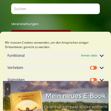
Veranstaltungen
Findest Du bei Lust zu Lernen
Wir müssen Cookies verwenden, um den Ansprüchen einiger
Drittanbieter gerecht zu werden.
Du möchtest mich kennenlernen?
Funktional
Immer aktiv
Kostenfreies Orientierungsgespäch buchen
Vorlieben
Vorliebe
Statistiken
Statistik
Marketing
Marketin
Dienste verwalten