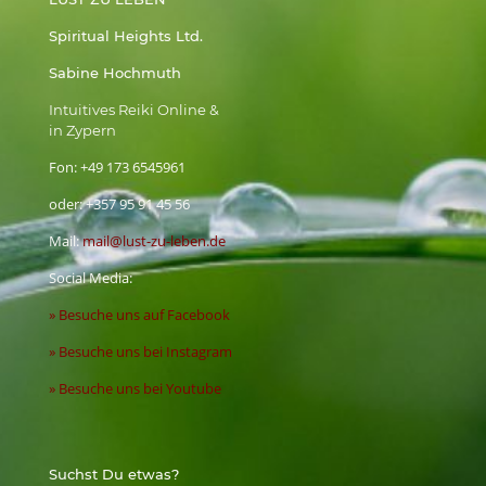
Spiritual Heights Ltd.
Sabine Hochmuth
Intuitives Reiki Online &
in Zypern
Fon:
+49 173 6545961
oder:
+357 95 91 45 56
Mail:
mail@lust-zu-leben.de
Social Media:
» Besuche uns auf Facebook
» Besuche uns bei Instagram
» Besuche uns bei Youtube
Suchst Du etwas?