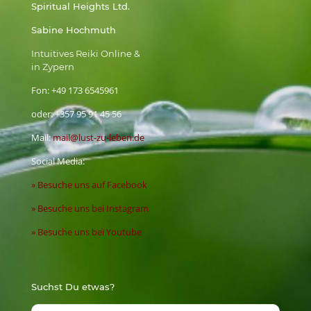
Spiritual Heights Ltd.
Sabine Hochmuth
Intuitives Reiki Online &
in Zypern
Fon:
+49 173 6545961
oder:
+357 95 91 45 56
Mail:
mail@lust-zu-leben.de
Social Media:
» Besuche uns auf Facebook
» Besuche uns bei Instagram
» Besuche uns bei Youtube
Suchst Du etwas?