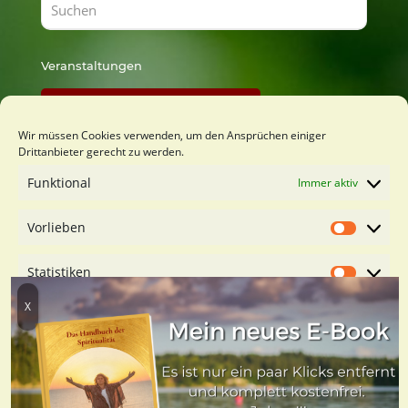
Veranstaltungen
Findest Du bei Lust zu Lernen
Wir müssen Cookies verwenden, um den Ansprüchen einiger
Drittanbieter gerecht zu werden.
Du möchtest mich kennenlernen?
Funktional
Immer aktiv
Kostenfreies Orientierungsgespäch buchen
Vorlieben
Vorliebe
Statistiken
Statistik
Marketing
Marketin
Dienste verwalten
© 2021-2026 Sabine Hochmuth ∙ LUST ZU LEBEN ∙
LUST ZU
Cookies akzeptieren