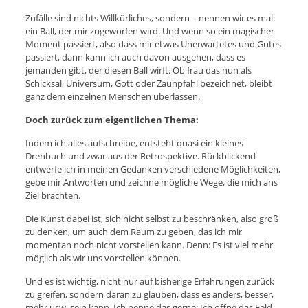
Zufälle sind nichts Willkürliches, sondern – nennen wir es mal:
ein Ball, der mir zugeworfen wird. Und wenn so ein magischer
Moment passiert, also dass mir etwas Unerwartetes und Gutes
passiert, dann kann ich auch davon ausgehen, dass es
jemanden gibt, der diesen Ball wirft. Ob frau das nun als
Schicksal, Universum, Gott oder Zaunpfahl bezeichnet, bleibt
ganz dem einzelnen Menschen überlassen.
Doch zurück zum eigentlichen Thema:
Indem ich alles aufschreibe, entsteht quasi ein kleines
Drehbuch und zwar aus der Retrospektive. Rückblickend
entwerfe ich in meinen Gedanken verschiedene Möglichkeiten,
gebe mir Antworten und zeichne mögliche Wege, die mich ans
Ziel brachten.
Die Kunst dabei ist, sich nicht selbst zu beschränken, also groß
zu denken, um auch dem Raum zu geben, das ich mir
momentan noch nicht vorstellen kann. Denn: Es ist viel mehr
möglich als wir uns vorstellen können.
Und es ist wichtig, nicht nur auf bisherige Erfahrungen zurück
zu greifen, sondern daran zu glauben, dass es anders, besser,
mehr usw. sein kann. Ich nenne das gerne: Ich öffne das Feld