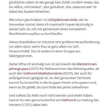
glückliches Leben ist wie gesagt kein Zufall, sondern etwas, das
Du selbst „schmiedest“, also gestaltest. Das „Gewusst-wie“ ist
dabei das Zaubermittelchen.
Wie schon geschrieben: Im
Schöpferinnen-Kreis
, der im
November startet, biete ich maximal 8 Frauen letztmalig in
diesem Jahr an, mit mir gemeinsam einen kompletten
Manifestationszyklus zu durchlaufen.
Dieses Dranbleiben ist mitunter eine größere Herausforderung,
vor allem dann, wenn frau so ganz allein vor sich
hinwurschdelt. Das ist anders in einer Gruppe aus
Gleichgesinnten.
Daher öffne ich einmalig nun im Juli sowohl die
MeisterInnen-
Jahresgruppe
(23.07.) für ReikianerInnen des Meistergrades, als
auch den
Vollmond-Meditationskreis
(03.07), der auch für
AnfängerInnen geeignet ist. An den genannten Terminen
kannst Du kostenfrei in die Gruppen hinein schnuppern und,
wenn es Dir gefällt, bis zum Ende des Jahres teilnehmen
Und solltest Du Reiki noch nicht kennen und erlebt haben,
kannst Du sehr gerne kostenfrei am
Heilmond
zur Heilung des
Herzens (17.07.) dabei sein.