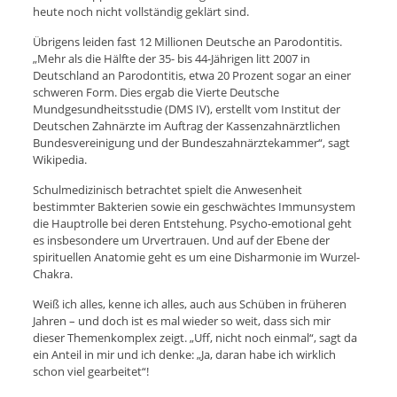
heute noch nicht vollständig geklärt sind.
Übrigens leiden fast 12 Millionen Deutsche an Parodontitis.
„Mehr als die Hälfte der 35- bis 44-Jährigen litt 2007 in
Deutschland an Parodontitis, etwa 20 Prozent sogar an einer
schweren Form. Dies ergab die Vierte Deutsche
Mundgesundheitsstudie (DMS IV), erstellt vom Institut der
Deutschen Zahnärzte im Auftrag der Kassenzahnärztlichen
Bundesvereinigung und der Bundeszahnärztekammer“, sagt
Wikipedia.
Schulmedizinisch betrachtet spielt die Anwesenheit
bestimmter Bakterien sowie ein geschwächtes Immunsystem
die Hauptrolle bei deren Entstehung. Psycho-emotional geht
es insbesondere um Urvertrauen. Und auf der Ebene der
spirituellen Anatomie geht es um eine Disharmonie im Wurzel-
Chakra.
Weiß ich alles, kenne ich alles, auch aus Schüben in früheren
Jahren – und doch ist es mal wieder so weit, dass sich mir
dieser Themenkomplex zeigt. „Uff, nicht noch einmal“, sagt da
ein Anteil in mir und ich denke: „Ja, daran habe ich wirklich
schon viel gearbeitet“!