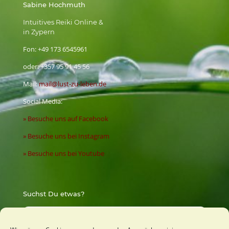
Sabine Hochmuth
Intuitives Reiki Online &
in Zypern
Fon:
+49 173 6545961
oder:
+357 95 91 45 56
Mail:
mail@lust-zu-leben.de
Social Media:
» Besuche uns auf Facebook
» Besuche uns bei Instagram
» Besuche uns bei Youtube
Suchst Du etwas?