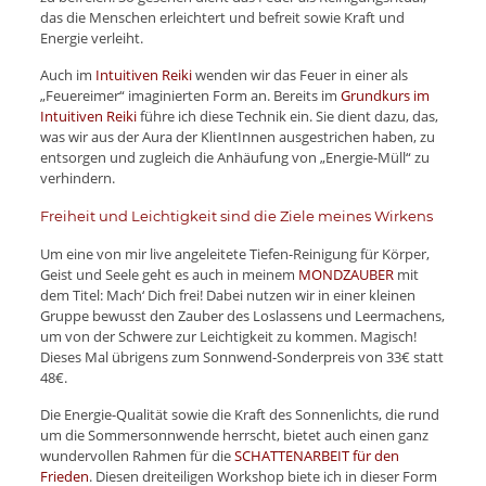
das die Menschen erleichtert und befreit sowie Kraft und
Energie verleiht.
Auch im
Intuitiven Reiki
wenden wir das Feuer in einer als
„Feuereimer“ imaginierten Form an. Bereits im
Grundkurs im
Intuitiven Reiki
führe ich diese Technik ein. Sie dient dazu, das,
was wir aus der Aura der KlientInnen ausgestrichen haben, zu
entsorgen und zugleich die Anhäufung von „Energie-Müll“ zu
verhindern.
Freiheit und Leichtigkeit sind die Ziele meines Wirkens
Um eine von mir live angeleitete Tiefen-Reinigung für Körper,
Geist und Seele geht es auch in meinem
MONDZAUBER
mit
dem Titel: Mach‘ Dich frei! Dabei nutzen wir in einer kleinen
Gruppe bewusst den Zauber des Loslassens und Leermachens,
um von der Schwere zur Leichtigkeit zu kommen. Magisch!
Dieses Mal übrigens zum Sonnwend-Sonderpreis von 33€ statt
48€.
Die Energie-Qualität sowie die Kraft des Sonnenlichts, die rund
um die Sommersonnwende herrscht, bietet auch einen ganz
wundervollen Rahmen für die
SCHATTENARBEIT für den
Frieden
. Diesen dreiteiligen Workshop biete ich in dieser Form