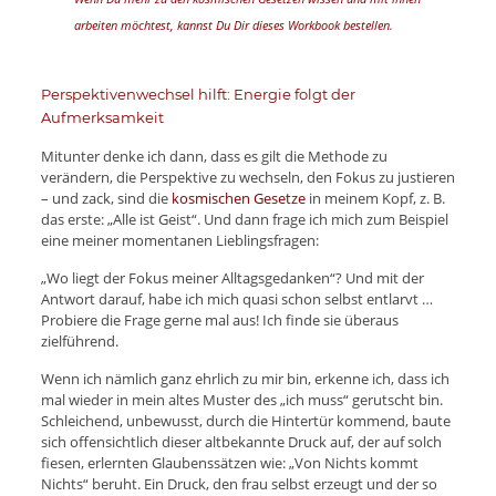
arbeiten möchtest, kannst Du Dir dieses Workbook bestellen.
Perspektivenwechsel hilft: Energie folgt der
Aufmerksamkeit
Mitunter denke ich dann, dass es gilt die Methode zu
verändern, die Perspektive zu wechseln, den Fokus zu justieren
– und zack, sind die
kosmischen Gesetze
in meinem Kopf, z. B.
das erste: „Alle ist Geist“. Und dann frage ich mich zum Beispiel
eine meiner momentanen Lieblingsfragen:
„Wo liegt der Fokus meiner Alltagsgedanken“? Und mit der
Antwort darauf, habe ich mich quasi schon selbst entlarvt …
Probiere die Frage gerne mal aus! Ich finde sie überaus
zielführend.
Wenn ich nämlich ganz ehrlich zu mir bin, erkenne ich, dass ich
mal wieder in mein altes Muster des „ich muss“ gerutscht bin.
Schleichend, unbewusst, durch die Hintertür kommend, baute
sich offensichtlich dieser altbekannte Druck auf, der auf solch
fiesen, erlernten Glaubenssätzen wie: „Von Nichts kommt
Nichts“ beruht. Ein Druck, den frau selbst erzeugt und der so