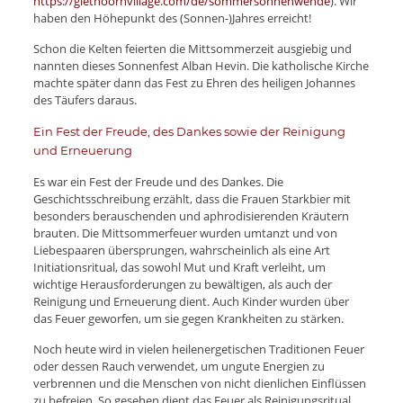
https://giethoornvillage.com/de/sommersonnenwende
). Wir
haben den Höhepunkt des (Sonnen-)Jahres erreicht!
Schon die Kelten feierten die Mittsommerzeit ausgiebig und
nannten dieses Sonnenfest Alban Hevin. Die katholische Kirche
machte später dann das Fest zu Ehren des heiligen Johannes
des Täufers daraus.
Ein Fest der Freude, des Dankes sowie der Reinigung
und Erneuerung
Es war ein Fest der Freude und des Dankes. Die
Geschichtsschreibung erzählt, dass die Frauen Starkbier mit
besonders berauschenden und aphrodisierenden Kräutern
brauten. Die Mittsommerfeuer wurden umtanzt und von
Liebespaaren übersprungen, wahrscheinlich als eine Art
Initiationsritual, das sowohl Mut und Kraft verleiht, um
wichtige Herausforderungen zu bewältigen, als auch der
Reinigung und Erneuerung dient. Auch Kinder wurden über
das Feuer geworfen, um sie gegen Krankheiten zu stärken.
Noch heute wird in vielen heilenergetischen Traditionen Feuer
oder dessen Rauch verwendet, um ungute Energien zu
verbrennen und die Menschen von nicht dienlichen Einflüssen
zu befreien. So gesehen dient das Feuer als Reinigungsritual,