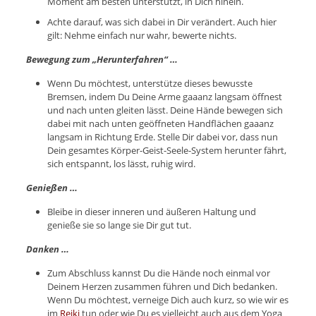
Moment am besten unterstützt, in Dich hinein.
Achte darauf, was sich dabei in Dir verändert. Auch hier
gilt: Nehme einfach nur wahr, bewerte nichts.
Bewegung zum „Herunterfahren“ …
Wenn Du möchtest, unterstütze dieses bewusste
Bremsen, indem Du Deine Arme gaaanz langsam öffnest
und nach unten gleiten lässt. Deine Hände bewegen sich
dabei mit nach unten geöffneten Handflächen gaaanz
langsam in Richtung Erde. Stelle Dir dabei vor, dass nun
Dein gesamtes Körper-Geist-Seele-System herunter fährt,
sich entspannt, los lässt, ruhig wird.
Genießen …
Bleibe in dieser inneren und äußeren Haltung und
genieße sie so lange sie Dir gut tut.
Danken …
Zum Abschluss kannst Du die Hände noch einmal vor
Deinem Herzen zusammen führen und Dich bedanken.
Wenn Du möchtest, verneige Dich auch kurz, so wie wir es
im
Reiki
tun oder wie Du es vielleicht auch aus dem Yoga