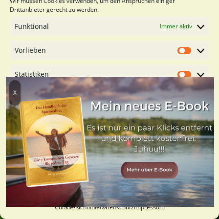
Wir müssen Cookies verwenden, um den Ansprüchen einiger
Drittanbieter gerecht zu werden.
Veranstaltungen
Funktional
Immer aktiv
Findest Du bei Lust zu Lernen
Vorlieben
Vorliebe
Du möchtest mich kennenlernen?
Statistiken
Statistik
Kostenfreies Orientierungsgespäch buchen
Marketing
Marketin
Dienste verwalten
Cookies akzeptieren
Nur funktionale Cookies
Einstellungen speichern
© 2021-2026 Sabine Hochmuth ∙ LUST ZU LEBEN ∙
LUST ZU
LERNEN
∙
LUST ZU LEHREN
∙
LUST ZU LAUSCHEN
∙
LUST ZU
Cookie-Richtlinie
Datenschutz
Impressum
LEBEN-youtube