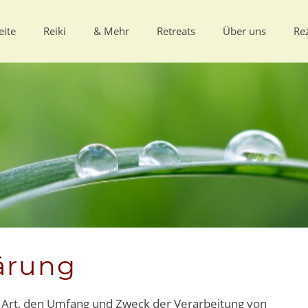
eite
Reiki
& Mehr
Retreats
Über uns
Re
ärung
e Art, den Umfang und Zweck der Verarbeitung von