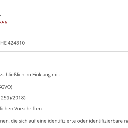
s
556
n HE 424810
g
chließlich im Einklang mit:
SGVO)
25(I)/2018)
ichen Vorschriften
, die sich auf eine identifizierte oder identifizierbare n