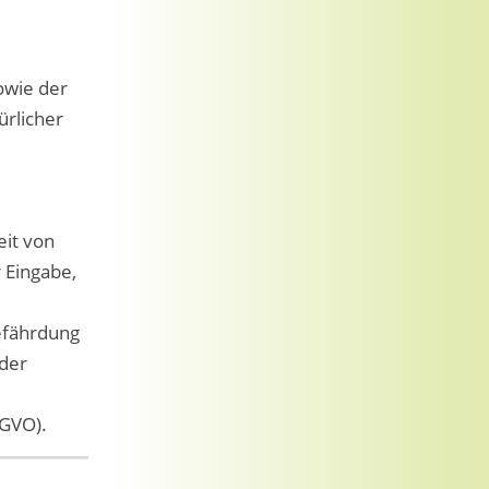
owie der
ürlicher
eit von
 Eingabe,
efährdung
 der
SGVO).