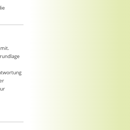
die
mit.
grundlage
ntwortung
er
zur
e