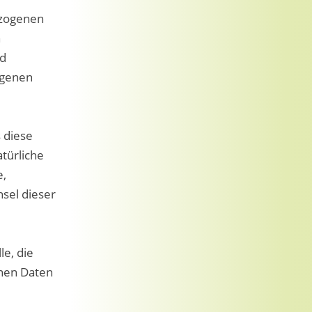
ezogenen
n
nd
ogenen
 diese
türliche
e,
hsel dieser
le, die
enen Daten