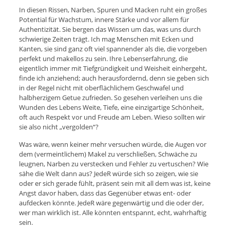
In diesen Rissen, Narben, Spuren und Macken ruht ein großes
Potential für Wachstum, innere Stärke und vor allem für
Authentizität. Sie bergen das Wissen um das, was uns durch
schwierige Zeiten trägt. Ich mag Menschen mit Ecken und
Kanten, sie sind ganz oft viel spannender als die, die vorgeben
perfekt und makellos zu sein. Ihre Lebenserfahrung, die
eigentlich immer mit Tiefgründigkeit und Weisheit einhergeht,
finde ich anziehend; auch herausfordernd, denn sie geben sich
in der Regel nicht mit oberflächlichem Geschwafel und
halbherzigem Getue zufrieden. So gesehen verleihen uns die
Wunden des Lebens Weite, Tiefe, eine einzigartige Schönheit,
oft auch Respekt vor und Freude am Leben. Wieso sollten wir
sie also nicht „vergolden“?
Was wäre, wenn keiner mehr versuchen würde, die Augen vor
dem (vermeintlichem) Makel zu verschließen, Schwäche zu
leugnen, Narben zu verstecken und Fehler zu vertuschen? Wie
sähe die Welt dann aus? JedeR würde sich so zeigen, wie sie
oder er sich gerade fühlt, präsent sein mit all dem was ist, keine
Angst davor haben, dass das Gegenüber etwas ent- oder
aufdecken könnte. JedeR wäre gegenwärtig und die oder der,
wer man wirklich ist. Alle könnten entspannt, echt, wahrhaftig
sein.