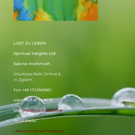
LUST ZU LEBEN
Spiritual Heights Ltd.
Sabine Hochmuth
Intuitives Reiki Online &
in Zypern
Fon:
+49 173 6545961
oder:
+357 95 91 45 56
Mail:
mail@lust-zu-leben.de
Social Media:
» Besuche uns auf Facebook