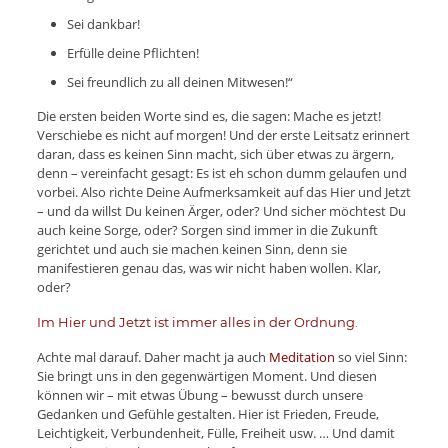
Sei dankbar!
Erfülle deine Pflichten!
Sei freundlich zu all deinen Mitwesen!“
Die ersten beiden Worte sind es, die sagen: Mache es jetzt!
Verschiebe es nicht auf morgen! Und der erste Leitsatz erinnert
daran, dass es keinen Sinn macht, sich über etwas zu ärgern,
denn – vereinfacht gesagt: Es ist eh schon dumm gelaufen und
vorbei. Also richte Deine Aufmerksamkeit auf das Hier und Jetzt
– und da willst Du keinen Ärger, oder? Und sicher möchtest Du
auch keine Sorge, oder? Sorgen sind immer in die Zukunft
gerichtet und auch sie machen keinen Sinn, denn sie
manifestieren genau das, was wir nicht haben wollen. Klar,
oder?
Im Hier und Jetzt ist immer alles in der Ordnung.
Achte mal darauf. Daher macht ja auch
Meditation
so viel Sinn:
Sie bringt uns in den gegenwärtigen Moment. Und diesen
können wir – mit etwas Übung – bewusst durch unsere
Gedanken und Gefühle gestalten. Hier ist Frieden, Freude,
Leichtigkeit, Verbundenheit, Fülle, Freiheit usw. … Und damit