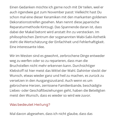
Einen Gedanken möchte ich gerne noch mit Dir teilen, weil er
auch irgendwie gut zum November passt: Vielleicht hast Du
schon mal eine dieser Keramiken mit den markanten goldenen
Dekorationsstreifen gesehen. Man nennt diese japanische
Reparaturmethode Kintsugi. Das Spannende daran ist, dass
dabei der Makel betont wird anstatt ihn zu verstecken. Im
philisophischen Zentrum der sogenannten Wabi-Sabi-Ästhetik
steht die Wertschätzung der Einfachheit und Fehlerhaftigkeit.
Eine interessante Idee.
Wir im Westen sind es gewohnt, zerbrochene Dinge entweder
weg zu werfen oder so zu reparieren, dass man die
Bruchstellen nicht mehr erkennen kann. Durchsichtiger
Klebstoff ist hier meist das Mittel der Wahl. Dahinter steckt der
Wunsch, etwas wieder ganz und heil zu machen, es zurück zu
versetzen in den Ausgangszustand. Auch wenn es um
gebrochene Herzen, zerrissene Familienbande, beschädigte
Liebes- oder Geschäftbeziehungen geht, haben die Beteiligten
meist den Wunsch, dass es wieder so wird wie zuvor.
Was bedeutet Heilung?
Mal davon abgesehen, dass ich nicht glaube, dass das