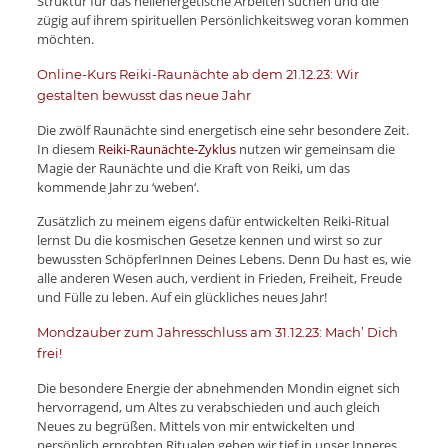
Struktur für das heilenergetische Arbeiten suchen und die
zügig auf ihrem spirituellen Persönlichkeitsweg voran kommen
möchten.
Online-Kurs Reiki-Raunächte ab dem 21.12.23: Wir
gestalten bewusst das neue Jahr
Die zwölf Raunächte sind energetisch eine sehr besondere Zeit.
In diesem
Reiki-Raunächte-Zyklus
nutzen wir gemeinsam die
Magie der Raunächte und die Kraft von Reiki, um das
kommende Jahr zu ‘weben‘.
Zusätzlich zu meinem eigens dafür entwickelten Reiki-Ritual
lernst Du die kosmischen Gesetze kennen und wirst so zur
bewussten SchöpferInnen Deines Lebens. Denn Du hast es, wie
alle anderen Wesen auch, verdient in Frieden, Freiheit, Freude
und Fülle zu leben. Auf ein glückliches neues Jahr!
Mondzauber zum Jahresschluss am 31.12.23: Mach’ Dich
frei!
Die besondere Energie der abnehmenden Mondin eignet sich
hervorragend, um Altes zu verabschieden und auch gleich
Neues zu begrüßen. Mittels von mir entwickelten und
persönlich erprobten Ritualen gehen wir tief in unser Inneres,