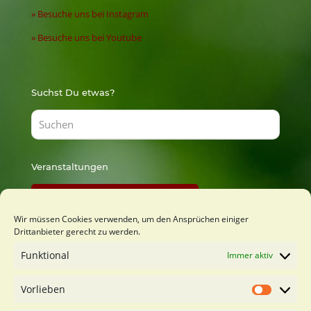
» Besuche uns bei Instagram
» Besuche uns bei Youtube
Suchst Du etwas?
Veranstaltungen
Findest Du bei Lust zu Lernen
Wir müssen Cookies verwenden, um den Ansprüchen einiger
Drittanbieter gerecht zu werden.
Du möchtest mich kennenlernen?
Funktional
Immer aktiv
Kostenfreies Orientierungsgespäch buchen
Vorlieben
Vorliebe