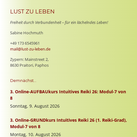
LUST ZU LEBEN
Freiheit durch Verbundenheit – für ein lächelndes Leben!
Sabine Hochmuth
+49 173 6545961
mail@lust-zu-leben.de
Zypern: Mainstreet 2,
8630 Praitori, Paphos
Demnächst...