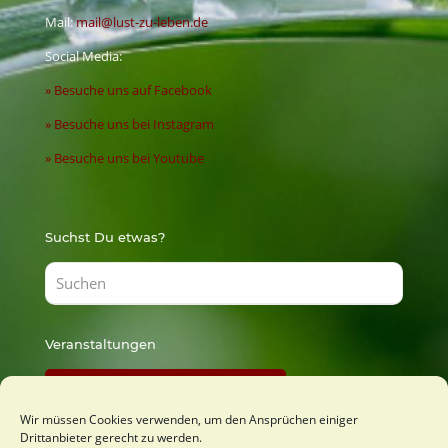
Mail:
mail@lust-zu-leben.de
Social Media:
» Besuche uns auf Facebook
» Besuche uns bei Instagram
» Besuche uns bei Youtube
Suchst Du etwas?
Veranstaltungen
Findest Du bei Lust zu Lernen
Wir müssen Cookies verwenden, um den Ansprüchen einiger
Drittanbieter gerecht zu werden.