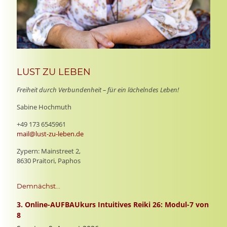
LUST ZU LEBEN
Freiheit durch Verbundenheit – für ein lächelndes Leben!
Sabine Hochmuth
+49 173 6545961
mail@lust-zu-leben.de
Zypern: Mainstreet 2,
8630 Praitori, Paphos
Demnächst...