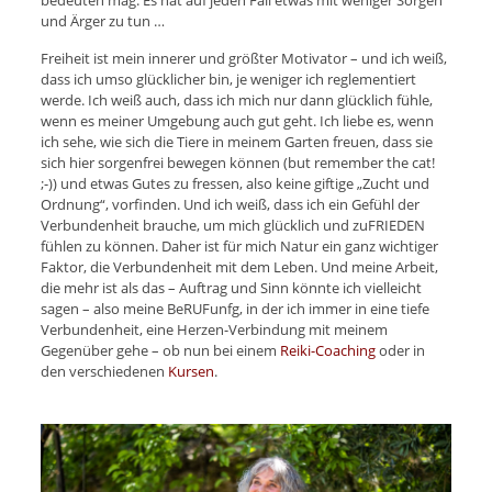
bedeuten mag. Es hat auf jeden Fall etwas mit weniger Sorgen
und Ärger zu tun …
Freiheit ist mein innerer und größter Motivator – und ich weiß,
dass ich umso glücklicher bin, je weniger ich reglementiert
werde. Ich weiß auch, dass ich mich nur dann glücklich fühle,
wenn es meiner Umgebung auch gut geht. Ich liebe es, wenn
ich sehe, wie sich die Tiere in meinem Garten freuen, dass sie
sich hier sorgenfrei bewegen können (but remember the cat!
;-)) und etwas Gutes zu fressen, also keine giftige „Zucht und
Ordnung“, vorfinden. Und ich weiß, dass ich ein Gefühl der
Verbundenheit brauche, um mich glücklich und zuFRIEDEN
fühlen zu können. Daher ist für mich Natur ein ganz wichtiger
Faktor, die Verbundenheit mit dem Leben. Und meine Arbeit,
die mehr ist als das – Auftrag und Sinn könnte ich vielleicht
sagen – also meine BeRUFunfg, in der ich immer in eine tiefe
Verbundenheit, eine Herzen-Verbindung mit meinem
Gegenüber gehe – ob nun bei einem
Reiki-Coaching
oder in
den verschiedenen
Kursen
.