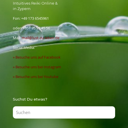
Intuitives Reiki Online &
in Zypern
Fon:
+49 173 6545961
oder:
+357 95 91 45 56
Mail:
mail@lust-zu-leben.de
Social Media:
» Besuche uns auf Facebook
» Besuche uns bei Instagram
» Besuche uns bei Youtube
Suchst Du etwas?