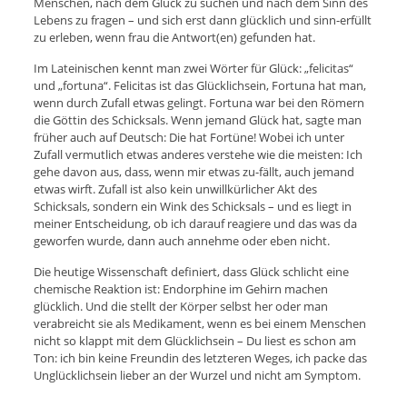
Menschen, nach dem Glück zu suchen und nach dem Sinn des
Lebens zu fragen – und sich erst dann glücklich und sinn-erfüllt
zu erleben, wenn frau die Antwort(en) gefunden hat.
Im Lateinischen kennt man zwei Wörter für Glück: „felicitas“
und „fortuna“. Felicitas ist das Glücklichsein, Fortuna hat man,
wenn durch Zufall etwas gelingt. Fortuna war bei den Römern
die Göttin des Schicksals. Wenn jemand Glück hat, sagte man
früher auch auf Deutsch: Die hat Fortüne! Wobei ich unter
Zufall vermutlich etwas anderes verstehe wie die meisten: Ich
gehe davon aus, dass, wenn mir etwas zu-fällt, auch jemand
etwas wirft. Zufall ist also kein unwillkürlicher Akt des
Schicksals, sondern ein Wink des Schicksals – und es liegt in
meiner Entscheidung, ob ich darauf reagiere und das was da
geworfen wurde, dann auch annehme oder eben nicht.
Die heutige Wissenschaft definiert, dass Glück schlicht eine
chemische Reaktion ist: Endorphine im Gehirn machen
glücklich. Und die stellt der Körper selbst her oder man
verabreicht sie als Medikament, wenn es bei einem Menschen
nicht so klappt mit dem Glücklichsein – Du liest es schon am
Ton: ich bin keine Freundin des letzteren Weges, ich packe das
Unglücklichsein lieber an der Wurzel und nicht am Symptom.