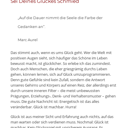
Sei Deines Glückes Schmied
„Auf die Dauer nimmt die Seele die Farbe der
Gedanken an“.
Marc Aurel
Das stimmt auch, wenn es ums Glück geht. Wer die Welt mit
positiven Augen sieht, sich häufiger das Schöne im Leben
bewusst macht, ist glücklicher. So erlebe ich das zumindest.
Doch auch Menschen, die eher griesgrämig durchs Leben
gehen, können lernen, sich auf Glück umzuprogrammieren.
Denn gute Gefühle sind kein Zufall, sondern die Antwort
unseres Gehirns und Körpers auf einen Reiz, der allerdings erst
durch unsere inneren Filter – die meist unbewussten
Prägungen, Erziehungs-, Denk- und Verhaltensmuster – gehen
muss. Die gute Nachricht ist: Energetisch ist das alles
veränderbar. Glück ist machbar. Hurra!
Glück ist aus meiner Sicht und Erfahrung auch nichts, auf das
man warten oder sich verdienen muss. Nochmal: Glück ist
machbar. Kein Glücksspiel mit unsicherem Ausgang. Es