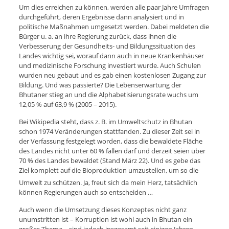
Um dies erreichen zu können, werden alle paar Jahre Umfragen
durchgeführt, deren Ergebnisse dann analysiert und in
politische Maßnahmen umgesetzt werden. Dabei meldeten die
Bürger u. a. an ihre Regierung zurück, dass ihnen die
Verbesserung der Gesundheits- und Bildungssituation des
Landes wichtig sei, worauf dann auch in neue Krankenhäuser
und medizinische Forschung investiert wurde. Auch Schulen
wurden neu gebaut und es gab einen kostenlosen Zugang zur
Bildung. Und was passierte? Die Lebenserwartung der
Bhutaner stieg an und die Alphabetisierungsrate wuchs um
12,05 % auf 63,9 % (2005 – 2015).
Bei Wikipedia steht, dass z. B. im Umweltschutz in Bhutan
schon 1974 Veränderungen stattfanden. Zu dieser Zeit sei in
der Verfassung festgelegt worden, dass die bewaldete Fläche
des Landes nicht unter 60 % fallen darf und derzeit seien über
70 % des Landes bewaldet (Stand März 22). Und es gebe das
Ziel komplett auf die Bioproduktion umzustellen, um so die
Umwelt zu schützen.
Ja, freut sich da mein Herz, tatsächlich
können Regierungen auch so entscheiden …
Auch wenn die Umsetzung dieses Konzeptes nicht ganz
unumstritten ist – Korruption ist wohl auch in Bhutan ein
großes Thema – sind jedoch insgesamt seit einigen Jahren