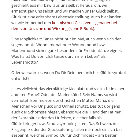
geschieht aus mir bzw. aus uns selbst heraus, d.h. wir
ermächtigen uns selbst und wir machen unser Glück selbst.
Glück ist eine erlernbare Lebenseinstellung. Auch hier landen
wir wie immer bei den
kosmischen Gesetzen – genauer bei
dem von Ursache und Wirkung (siehe E-Book)
.
Eine Möglichkeit: Tanze nicht nur im Mai, auch wenn sich der
sogenannnte Wonnemonat oder Wonnemond bzw.
Marienmond sicher ganz besonders für Freudentänze eignet.
Was hältst Du von: „Ich tanze durch mein Leben“ als
Lebensmotto?
Oder wie wäre es, wenn Du Dir Dein persönliches Glückssymbol
entwirfst?
Ist es vielleicht das vierblättrige Kleeblatt und vielleicht in einer
anderen Farbe? Oder der Marienkäfer? Sein Name, so wird
vermutet, komme von der christlichen Mutter Maria, die
Menschen vor Unglück und Unheil schützt. Das tut übrigens
auch der Schornsteinfeger, ebenso wie die ‚Hand der Fatima‘,
der Skarabäus oder das Hufeisen, die ebenfalls als
Glücksbringer bzw. Schutzsymbole gelten. Das Schwein, der
Fliegenpilz oder der Glückspfennig fallen mir noch ein. Ich bin
gespannt, welches Symbol Du für Dich findest – am besten