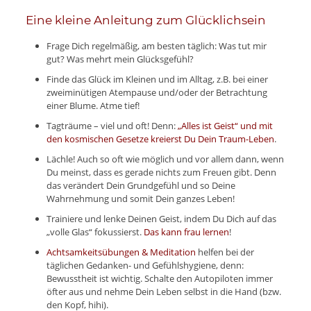
Eine kleine Anleitung zum Glücklichsein
Frage Dich regelmäßig, am besten täglich: Was tut mir
gut? Was mehrt mein Glücksgefühl?
Finde das Glück im Kleinen und im Alltag, z.B. bei einer
zweiminütigen Atempause und/oder der Betrachtung
einer Blume. Atme tief!
Tagträume – viel und oft! Denn:
„Alles ist Geist“ und mit
den kosmischen Gesetze kreierst Du Dein Traum-Leben
.
Lächle! Auch so oft wie möglich und vor allem dann, wenn
Du meinst, dass es gerade nichts zum Freuen gibt. Denn
das verändert Dein Grundgefühl und so Deine
Wahrnehmung und somit Dein ganzes Leben!
Trainiere und lenke Deinen Geist, indem Du Dich auf das
„volle Glas“ fokussierst.
Das kann frau lernen
!
Achtsamkeitsübungen & Meditation
helfen bei der
täglichen Gedanken- und Gefühlshygiene, denn:
Bewusstheit ist wichtig. Schalte den Autopiloten immer
öfter aus und nehme Dein Leben selbst in die Hand (bzw.
den Kopf, hihi).