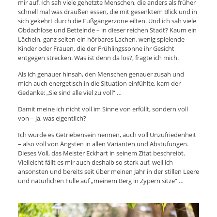
mir auf. Ich sah viele gehetzte Menschen, die anders als früher
schnell mal was draußen essen, die mit gesenktem Blick und in
sich gekehrt durch die Fußgängerzone eilten. Und ich sah viele
Obdachlose und Bettelnde – in dieser reichen Stadt? Kaum ein
Lächeln, ganz selten ein hörbares Lachen, wenig spielende
Kinder oder Frauen, die der Frühlingssonne ihr Gesicht
entgegen strecken. Was ist denn da los?, fragte ich mich.
Als ich genauer hinsah, den Menschen genauer zusah und
mich auch energetisch in die Situation einfühlte, kam der
Gedanke: „Sie sind alle viel zu voll“ …
Damit meine ich nicht voll im Sinne von erfüllt, sondern voll
von – ja, was eigentlich?
Ich würde es Getriebensein nennen, auch voll Unzufriedenheit
– also voll von Ängsten in allen Varianten und Abstufungen.
Dieses Voll, das Meister Eckhart in seinem Zitat beschreibt.
Vielleicht fällt es mir auch deshalb so stark auf, weil ich
ansonsten und bereits seit über meinen Jahr in der stillen Leere
und natürlichen Fülle auf „meinem Berg in Zypern sitze“ …