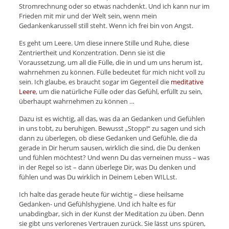
Stromrechnung oder so etwas nachdenkt. Und ich kann nur im
Frieden mit mir und der Welt sein, wenn mein
Gedankenkarussell still steht. Wenn ich frei bin von Angst.
Es geht um Leere. Um diese innere Stille und Ruhe, diese
Zentriertheit und Konzentration. Denn sie ist die
Voraussetzung, um all die Fülle, die in und um uns herum ist,
wahrnehmen zu können. Fülle bedeutet für mich nicht voll zu
sein. Ich glaube, es braucht sogar im Gegenteil die
meditative
Leere
, um die natürliche Fülle oder das Gefühl, erfüllt zu sein,
überhaupt wahrnehmen zu können …
Dazu ist es wichtig, all das, was da an Gedanken und Gefühlen
in uns tobt, zu beruhigen. Bewusst „Stopp!“ zu sagen und sich
dann zu überlegen, ob diese Gedanken und Gefühle, die da
gerade in Dir herum sausen, wirklich die sind, die Du denken
und fühlen möchtest? Und wenn Du das verneinen muss – was
in der Regel so ist – dann überlege Dir, was Du denken und
fühlen und was Du wirklich in Deinem Leben WILLst.
Ich halte das gerade heute für wichtig – diese heilsame
Gedanken- und Gefühlshygiene. Und ich halte es für
unabdingbar, sich in der Kunst der Meditation zu üben. Denn
sie gibt uns verlorenes Vertrauen zurück. Sie lässt uns spüren,