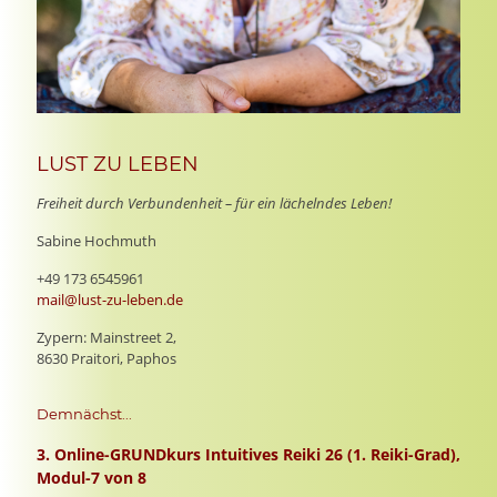
LUST ZU LEBEN
Freiheit durch Verbundenheit – für ein lächelndes Leben!
Sabine Hochmuth
+49 173 6545961
mail@lust-zu-leben.de
Zypern: Mainstreet 2,
8630 Praitori, Paphos
Demnächst...