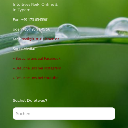
Intuitives Reiki Online &
in Zypern
Fon:
+49 173 6545961
oder:
+357 95 91 45 56
Mail:
mail@lust-zu-leben.de
Social Media:
» Besuche uns auf Facebook
» Besuche uns bei Instagram
» Besuche uns bei Youtube
Suchst Du etwas?