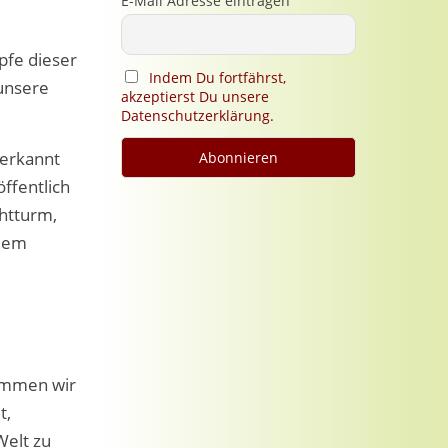
E-Mail Adresse eintragen
pfe dieser
Indem Du fortfährst,
 unsere
akzeptierst Du unsere
Datenschutzerklärung.
 erkannt
ffentlich
chtturm,
 dem
kommen wir
t,
Welt zu