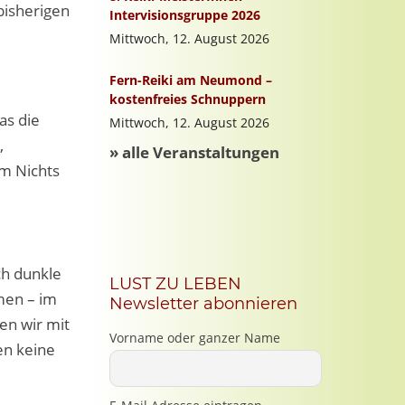
bisherigen
as die
,
em Nichts
ch dunkle
LUST ZU LEBEN
men – im
Newsletter abonnieren
ten wir mit
Vorname oder ganzer Name
en keine