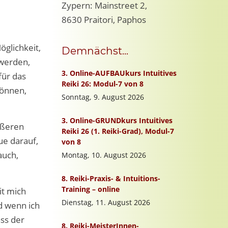
Zypern: Mainstreet 2,
8630 Praitori, Paphos
öglichkeit,
Demnächst...
 werden,
für das
können,
ußeren
ue darauf,
auch,
it mich
nd wenn ich
ass der