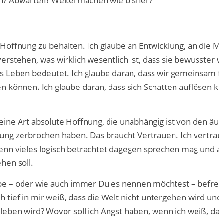
un? Abwarten? Weitermachen wie bisher?
ie Hoffnung zu behalten. Ich glaube an Entwicklung, an die M
tehen, was wirklich wesentlich ist, dass sie bewusster
as Leben bedeutet. Ich glaube daran, dass wir gemeinsam 
 können. Ich glaube daran, dass sich Schatten auflösen 
eine Art absolute Hoffnung, die unabhängig ist von den ä
fnung zerbrochen haben. Das braucht Vertrauen. Ich vertra
enn vieles logisch betrachtet dagegen sprechen mag und 
hen soll.
be – oder wie auch immer Du es nennen möchtest – befre
h tief in mir weiß, dass die Welt nicht untergehen wird u
leben wird? Wovor soll ich Angst haben, wenn ich weiß, d