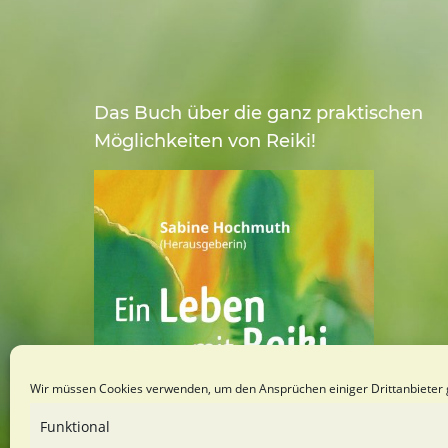
Das Buch über die ganz praktischen
Möglichkeiten von Reiki!
Wir müssen Cookies verwenden, um den Ansprüchen einiger Drittanbieter 
Funktional