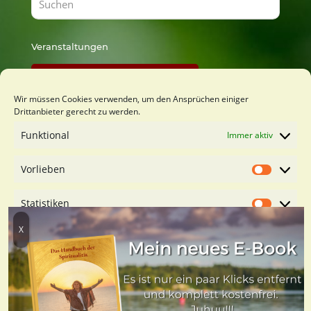
Veranstaltungen
Findest Du bei Lust zu Lernen
Wir müssen Cookies verwenden, um den Ansprüchen einiger
Drittanbieter gerecht zu werden.
Du möchtest mich kennenlernen?
Funktional
Immer aktiv
Kostenfreies Orientierungsgespäch buchen
Vorlieben
Vorliebe
Statistiken
Statistik
Marketing
Marketin
Dienste verwalten
© 2021-2026 Sabine Hochmuth ∙ LUST ZU LEBEN ∙
LUST ZU
Cookies akzeptieren
LERNEN
∙
LUST ZU LEHREN
∙
LUST ZU LAUSCHEN
∙
LUST ZU