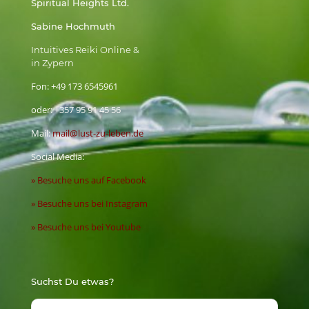
Spiritual Heights Ltd.
Sabine Hochmuth
Intuitives Reiki Online &
in Zypern
Fon:
+49 173 6545961
oder:
+357 95 91 45 56
Mail:
mail@lust-zu-leben.de
Social Media:
» Besuche uns auf Facebook
» Besuche uns bei Instagram
» Besuche uns bei Youtube
Suchst Du etwas?