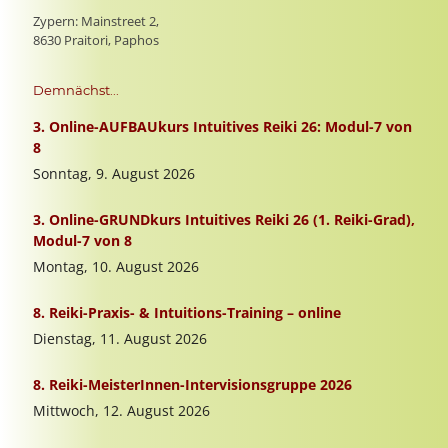
Zypern: Mainstreet 2,
8630 Praitori, Paphos
Demnächst...