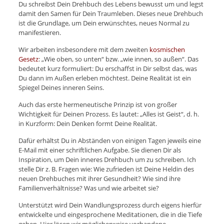
Du schreibst Dein Drehbuch des Lebens bewusst um und legst
damit den Samen für Dein Traumleben. Dieses neue Drehbuch
ist die Grundlage, um Dein erwünschtes, neues Normal zu
manifestieren.
Wir arbeiten insbesondere mit dem zweiten
kosmischen
Gesetz
: „Wie oben, so unten“ bzw. „wie innen, so außen“. Das
bedeutet kurz formuliert: Du erschaffst in Dir selbst das, was
Du dann im Außen erleben möchtest. Deine Realität ist ein
Spiegel Deines inneren Seins.
Auch das erste hermeneutische Prinzip ist von großer
Wichtigkeit für Deinen Prozess. Es lautet: „Alles ist Geist“, d. h.
in Kurzform: Dein Denken formt Deine Realität.
Dafür erhältst Du in Abständen von einigen Tagen jeweils eine
E-Mail mit einer schriftlichen Aufgabe. Sie dienen Dir als
Inspiration, um Dein inneres Drehbuch um zu schreiben. Ich
stelle Dir z. B. Fragen wie: Wie zufrieden ist Deine Heldin des
neuen Drehbuches mit ihrer Gesundheit? Wie sind ihre
Familienverhältnisse? Was und wie arbeitet sie?
Unterstützt wird Dein Wandlungsprozess durch eigens hierfür
entwickelte und eingesprochene Meditationen, die in die Tiefe
gehen. Hier lösen wir möglicherweise vorhandene