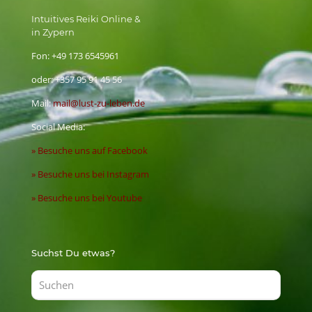
Intuitives Reiki Online &
in Zypern
Fon:
+49 173 6545961
oder:
+357 95 91 45 56
Mail:
mail@lust-zu-leben.de
Social Media:
» Besuche uns auf Facebook
» Besuche uns bei Instagram
» Besuche uns bei Youtube
Suchst Du etwas?