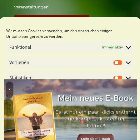
Veranstaltungen
Findest Du bei Lust zu Lernen
Wir müssen Cookies verwenden, um den Ansprüchen einiger
Drittanbieter gerecht zu werden.
Du möchtest mich kennenlernen?
Funktional
Immer aktiv
Kostenfreies Orientierungsgespäch buchen
Vorlieben
Vorliebe
Statistiken
Statistik
Marketing
Marketin
Dienste verwalten
© 2021-2026 Sabine Hochmuth ∙ LUST ZU LEBEN ∙
LUST ZU
Cookies akzeptieren
LERNEN
∙
LUST ZU LEHREN
∙
LUST ZU LAUSCHEN
∙
LUST ZU
LEBEN-youtube
Nur funktionale Cookies
Impressum
∙
Cookies
∙
Datenschutz