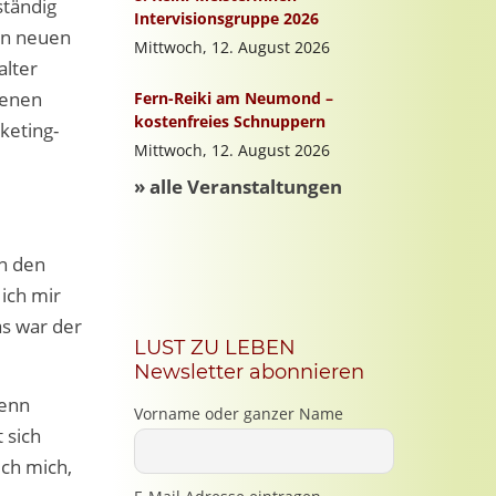
ständig
en neuen
alter
genen
keting-
in den
ich mir
as war der
LUST ZU LEBEN
Newsletter abonnieren
wenn
Vorname oder ganzer Name
 sich
ich mich,