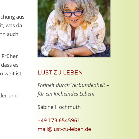
schung aus
it, was da
nn auch
. Früher
 dass es
LUST ZU LEBEN
 weit ist,
Freiheit durch Verbundenheit –
für ein lächelndes Leben!
nder und
Sabine Hochmuth
+49 173 6545961
mail@lust-zu-leben.de