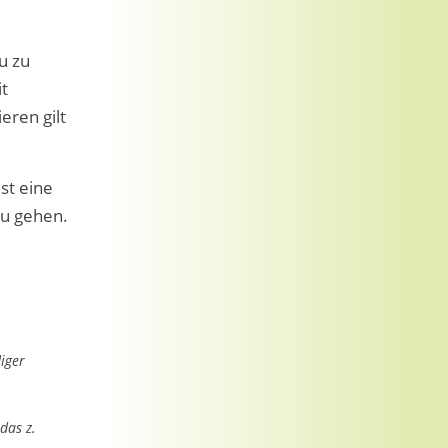
u zu
it
eren gilt
st eine
zu gehen.
diger
das z.