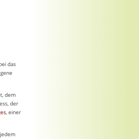
bei das
eigene
ht, dem
ess, der
es
, einer
e jedem