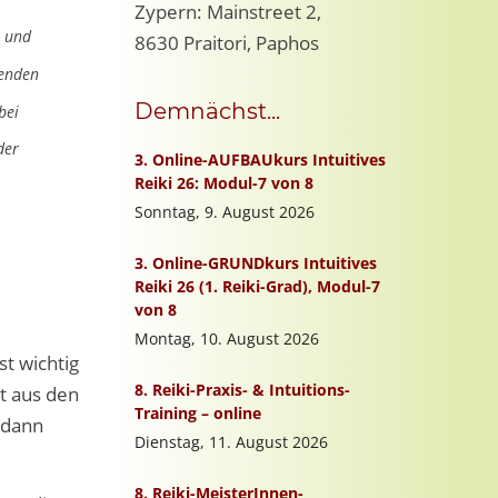
Zypern: Mainstreet 2,
e und
8630 Praitori, Paphos
henden
Demnächst...
bei
der
st wichtig
ht aus den
 dann