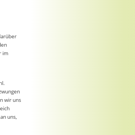
darüber
den
r im
l.
gezwungen
n wir uns
eich
an uns,