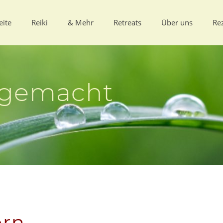
eite
Reiki
& Mehr
Retreats
Über uns
Re
usgemacht
ern