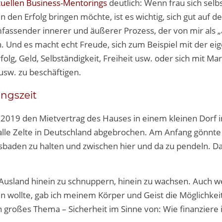
ituellen Business-Mentorings
deutlich: Wenn frau sich selb
en Erfolg bringen möchte, ist es wichtig, sich gut auf d
fassender innerer und äußerer Prozess, der von mir als „
. Und es macht echt Freude, sich zum Beispiel mit der ei
g, Geld, Selbständigkeit, Freiheit usw. oder sich mit Mar
sw. zu beschäftigen.
ungszeit
hr 2019 den Mietvertrag des Hauses in einem kleinen Dorf 
 alle Zelte in Deutschland abgebrochen. Am Anfang gönnte 
baden zu halten und zwischen hier und da zu pendeln. D
.
m Ausland hinein zu schnuppern, hinein zu wachsen. Auch 
 wollte, gab ich meinem Körper und Geist die Möglichkeit
 großes Thema – Sicherheit im Sinne von: Wie finanziere 