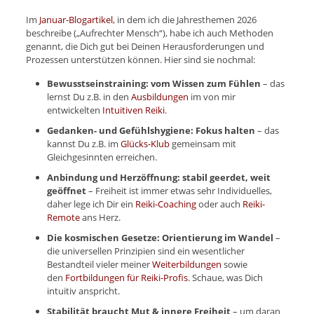
Im
Januar-Blogartikel
, in dem ich die Jahresthemen 2026
beschreibe („Aufrechter Mensch“), habe ich auch Methoden
genannt, die Dich gut bei Deinen Herausforderungen und
Prozessen unterstützen können. Hier sind sie nochmal:
Bewusstseinstraining: vom Wissen zum Fühlen
– das
lernst Du z.B. in den
Ausbildungen
im von mir
entwickelten
Intuitiven Reiki
.
Gedanken- und Gefühlshygiene: Fokus halten
– das
kannst Du z.B. im
Glücks-Klub
gemeinsam mit
Gleichgesinnten erreichen.
Anbindung und Herzöffnung: stabil geerdet, weit
geöffnet
– Freiheit ist immer etwas sehr Individuelles,
daher lege ich Dir ein
Reiki-Coaching
oder auch
Reiki-
Remote
ans Herz.
Die kosmischen Gesetze: Orientierung im Wandel
–
die universellen Prinzipien sind ein wesentlicher
Bestandteil vieler meiner
Weiterbildungen
sowie
den
Fortbildungen für Reiki-Profis
. Schaue, was Dich
intuitiv anspricht.
Stabilität braucht Mut & innere Freiheit
– um daran