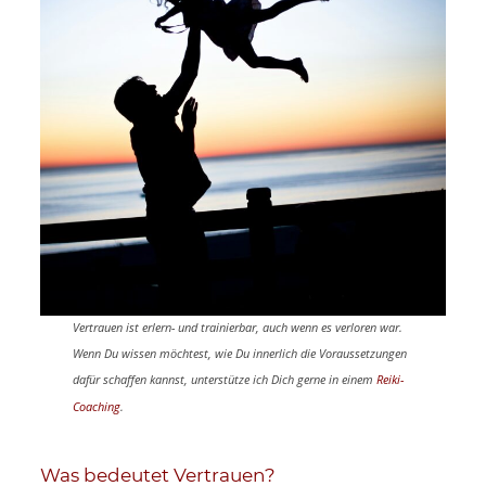
Vertrauen ist erlern- und trainierbar, auch wenn es verloren war.
Wenn Du wissen möchtest, wie Du innerlich die Voraussetzungen
dafür schaffen kannst, unterstütze ich Dich gerne in einem
Reiki-
Coaching
.
Was bedeutet Vertrauen?