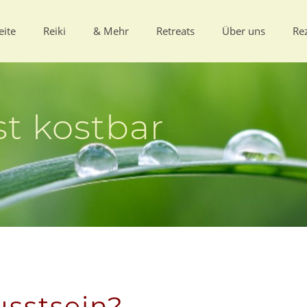
eite
Reiki
& Mehr
Retreats
Über uns
Re
st kostbar
usstsein?