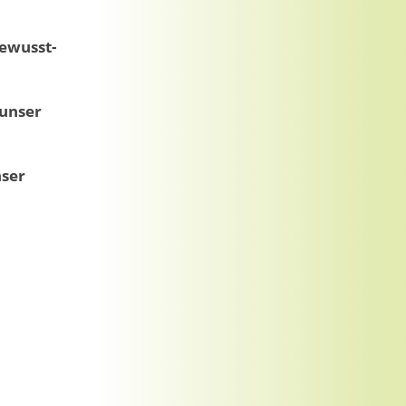
Bewusst-
 unser
nser