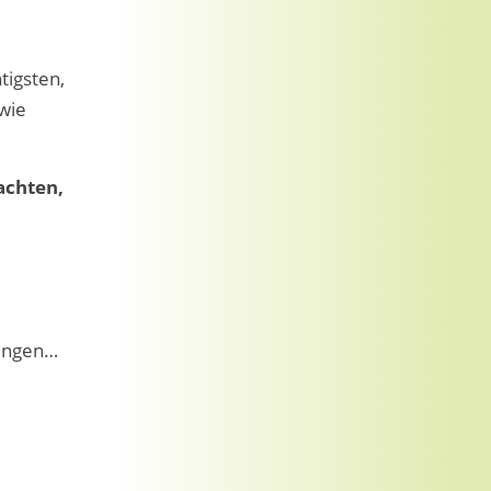
tigsten,
 wie
achten,
nungen…