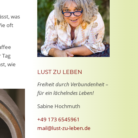
sst, was
ie oft
affee
r Tag
st, wie
LUST ZU LEBEN
Freiheit durch Verbundenheit –
für ein lächelndes Leben!
Sabine Hochmuth
+49 173 6545961
mail@lust-zu-leben.de