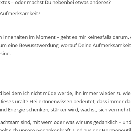
Textes – oder machst Du nebenbei etwas anderes?
 Aufmerksamkeit?
m Innehalten im Moment – geht es mir keinesfalls darum,
ern um eine Bewusstwerdung, worauf Deine Aufmerksamkei
sind.
und bei dem ich nicht müde werde, ihn immer wieder zu wi
 Dieses uralte HeilerInnenwissen bedeutet, dass immer da
nd Energie schenken, stärker wird, wächst, sich vermehrt
d achtsam sind, mit wem oder was wir uns gedanklich – un
melt sich unsere Gedankenkraft. Und aus der Hermeneuti