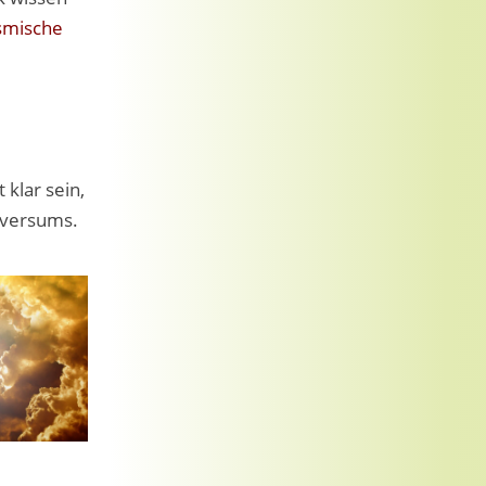
smische
 klar sein,
iversums.