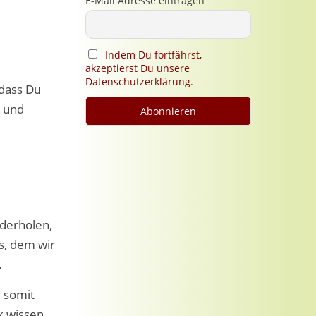
E-Mail Adresse eintragen
Indem Du fortfährst,
akzeptierst Du unsere
Datenschutzerklärung.
 dass Du
t und
ederholen,
s, dem wir
.
d somit
k wissen