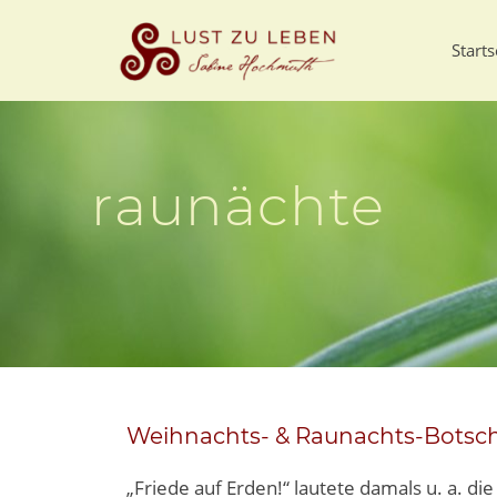
Starts
raunächte
Weihnachts- & Raunachts-Botsch
„Friede auf Erden!“ lautete damals u. a. di