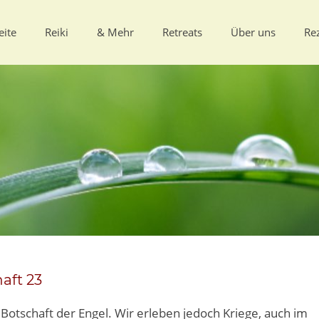
eite
Reiki
& Mehr
Retreats
Über uns
Re
aft 23
e Botschaft der Engel. Wir erleben jedoch Kriege, auch im