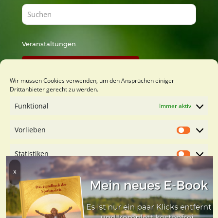
Veranstaltungen
Findest Du bei Lust zu Lernen
Wir müssen Cookies verwenden, um den Ansprüchen einiger
Drittanbieter gerecht zu werden.
Du möchtest mich kennenlernen?
Funktional
Immer aktiv
Kostenfreies Orientierungsgespäch buchen
Vorlieben
Vorliebe
Statistiken
Statistik
Marketing
Marketin
Dienste verwalten