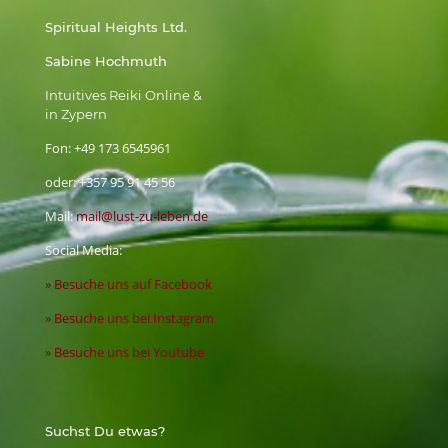
Spiritual Heights Ltd.
Sabine Hochmuth
Intuitives Reiki Online &
in Zypern
Fon:
+49 173 6545961
oder:
+357 95 91 45 56
Mail:
mail@lust-zu-leben.de
Social Media:
» Besuche uns auf Facebook
» Besuche uns bei Instagram
» Besuche uns bei Youtube
Suchst Du etwas?