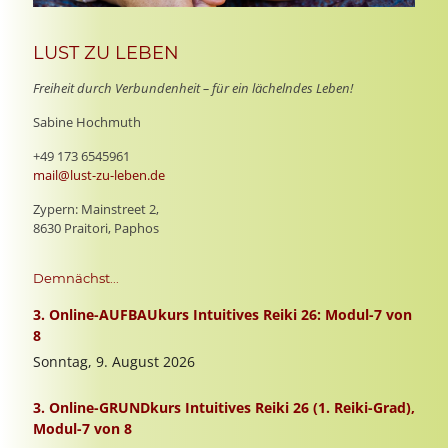
LUST ZU LEBEN
Freiheit durch Verbundenheit – für ein lächelndes Leben!
Sabine Hochmuth
+49 173 6545961
mail@lust-zu-leben.de
Zypern: Mainstreet 2,
8630 Praitori, Paphos
Demnächst...