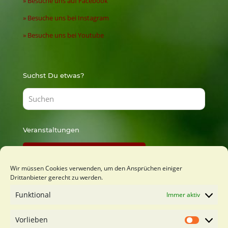
» Besuche uns auf Facebook
» Besuche uns bei Instagram
» Besuche uns bei Youtube
Suchst Du etwas?
Veranstaltungen
Findest Du bei Lust zu Lernen
Wir müssen Cookies verwenden, um den Ansprüchen einiger
Drittanbieter gerecht zu werden.
Du möchtest mich kennenlernen?
Funktional
Immer aktiv
Kostenfreies Orientierungsgespäch buchen
Vorlieben
Vorliebe