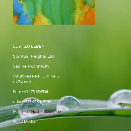
LUST ZU LEBEN
Spiritual Heights Ltd.
Sabine Hochmuth
Intuitives Reiki Online &
in Zypern
Fon:
+49 173 6545961
oder:
+357 95 91 45 56
Mail:
mail@lust-zu-leben.de
Social Media: