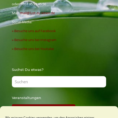
oder:
+357 95 91 45 56
Mail:
mail@lust-zu-leben.de
Social Media:
» Besuche uns auf Facebook
» Besuche uns bei Instagram
» Besuche uns bei Youtube
Suchst Du etwas?
Veranstaltungen
Findest Du bei Lust zu Lernen
Wir müssen Cookies verwenden, um den Ansprüchen einiger