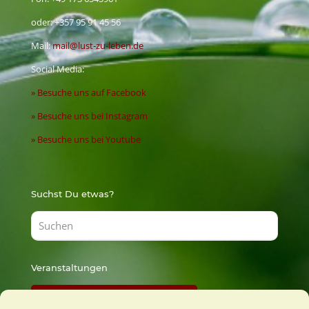
oder:
+357 95 91 45 56
Mail:
mail@lust-zu-leben.de
Social Media:
» Besuche uns auf Facebook
» Besuche uns bei Instagram
» Besuche uns bei Youtube
Suchst Du etwas?
Veranstaltungen
Findest Du bei Lust zu Lernen