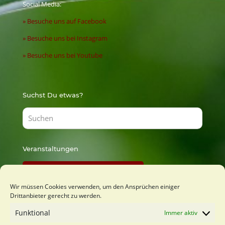
Social Media:
» Besuche uns auf Facebook
» Besuche uns bei Instagram
» Besuche uns bei Youtube
Suchst Du etwas?
Veranstaltungen
Findest Du bei Lust zu Lernen
Wir müssen Cookies verwenden, um den Ansprüchen einiger
Drittanbieter gerecht zu werden.
Du möchtest mich kennenlernen?
Funktional
Immer aktiv
Kostenfreies Orientierungsgespäch buchen