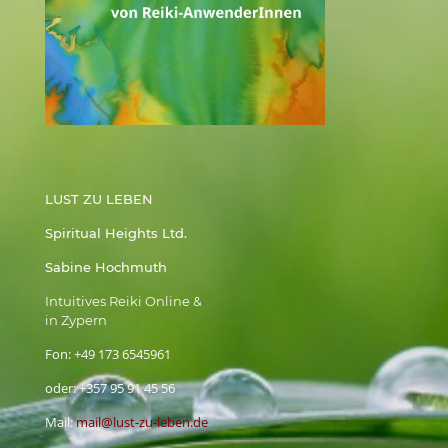
LUST ZU LEBEN
Spiritual Heights Ltd.
Sabine Hochmuth
Intuitives Reiki Online &
in Zypern
Fon:
+49 173 6545961
oder:
+357 95 91 45 56
Mail:
mail@lust-zu-leben.de