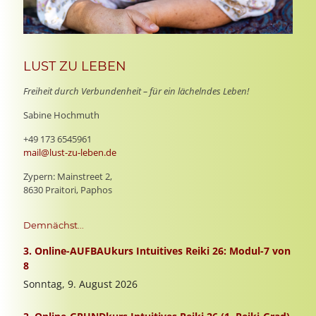
LUST ZU LEBEN
Freiheit durch Verbundenheit – für ein lächelndes Leben!
Sabine Hochmuth
+49 173 6545961
mail@lust-zu-leben.de
Zypern: Mainstreet 2,
8630 Praitori, Paphos
Demnächst...