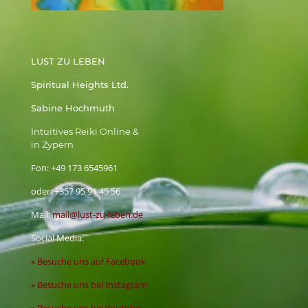
LUST ZU LEBEN
Spiritual Heights Ltd.
Sabine Hochmuth
Intuitives Reiki Online &
in Zypern
Fon:
+49 173 6545961
oder:
+357 95 91 45 56
Mail:
mail@lust-zu-leben.de
Social Media:
» Besuche uns auf Facebook
» Besuche uns bei Instagram
» Besuche uns bei Youtube