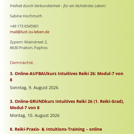
Freiheit durch Verbundenheit – für ein lächelndes Leben!
Sabine Hochmuth
+49 173 6545961
mail@lust-zu-leben.de
Zypern: Mainstreet 2,
8630 Praitori, Paphos
Demnächst...