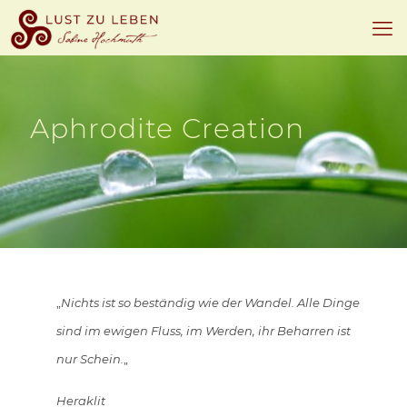
Aphrodite Creation
„
Nichts ist so beständig wie der Wandel. Alle Dinge
sind im ewigen Fluss, im Werden, ihr Beharren ist
nur Schein.
„
Heraklit