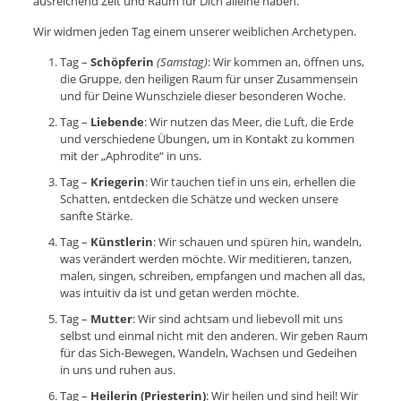
ausreichend Zeit und Raum für Dich alleine haben.
Wir widmen jeden Tag einem unserer weiblichen Archetypen.
Tag –
Schöpferin
(Samstag)
: Wir kommen an, öffnen uns,
die Gruppe, den heiligen Raum für unser Zusammensein
und für Deine Wunschziele dieser besonderen Woche.
Tag –
Liebende
: Wir nutzen das Meer, die Luft, die Erde
und verschiedene Übungen, um in Kontakt zu kommen
mit der „Aphrodite“ in uns.
Tag –
Kriegerin
: Wir tauchen tief in uns ein, erhellen die
Schatten, entdecken die Schätze und wecken unsere
sanfte Stärke.
Tag –
Künstlerin
: Wir schauen und spüren hin, wandeln,
was verändert werden möchte. Wir meditieren, tanzen,
malen, singen, schreiben, empfangen und machen all das,
was intuitiv da ist und getan werden möchte.
Tag –
Mutter
: Wir sind achtsam und liebevoll mit uns
selbst und einmal nicht mit den anderen. Wir geben Raum
für das Sich-Bewegen, Wandeln, Wachsen und Gedeihen
in uns und ruhen aus.
Tag –
Heilerin (Priesterin)
: Wir heilen und sind heil! Wir