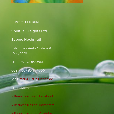
LUST ZU LEBEN
Spiritual Heights Ltd.
Sabine Hochmuth
Intuitives Reiki Online &
in Zypern
Fon:
+49 173 6545961
oder:
+357 95 91 45 56
Mail:
mail@lust-zu-leben.de
Social Media:
» Besuche uns auf Facebook
» Besuche uns bei Instagram
» Besuche uns bei Youtube