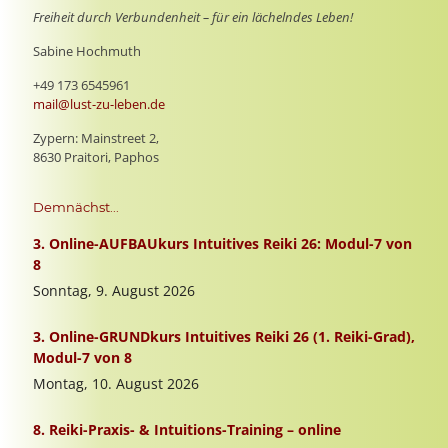
Freiheit durch Verbundenheit – für ein lächelndes Leben!
Sabine Hochmuth
+49 173 6545961
mail@lust-zu-leben.de
Zypern: Mainstreet 2,
8630 Praitori, Paphos
Demnächst...